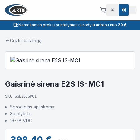
Nemokamas prekių pristatymas nurodytu adresu nuo
20 €
Grįžti į katalogą
Gaisrinė sirena E2S IS-MC1
SKU:
SGE2SISMC1
Sprogioms aplinkoms
Su blykste
16-28 VDC
398.40
€