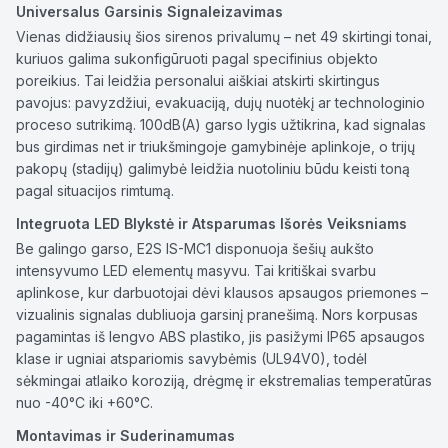
Universalus Garsinis Signaleizavimas
Vienas didžiausių šios sirenos privalumų – net 49 skirtingi tonai,
kuriuos galima sukonfigūruoti pagal specifinius objekto
poreikius. Tai leidžia personalui aiškiai atskirti skirtingus
pavojus: pavyzdžiui, evakuaciją, dujų nuotėkį ar technologinio
proceso sutrikimą. 100dB(A) garso lygis užtikrina, kad signalas
bus girdimas net ir triukšmingoje gamybinėje aplinkoje, o trijų
pakopų (stadijų) galimybė leidžia nuotoliniu būdu keisti toną
pagal situacijos rimtumą.
Integruota LED Blykstė ir Atsparumas Išorės Veiksniams
Be galingo garso, E2S IS-MC1 disponuoja šešių aukšto
intensyvumo LED elementų masyvu. Tai kritiškai svarbu
aplinkose, kur darbuotojai dėvi klausos apsaugos priemones –
vizualinis signalas dubliuoja garsinį pranešimą. Nors korpusas
pagamintas iš lengvo ABS plastiko, jis pasižymi IP65 apsaugos
klase ir ugniai atspariomis savybėmis (UL94V0), todėl
sėkmingai atlaiko koroziją, drėgmę ir ekstremalias temperatūras
nuo -40°C iki +60°C.
Montavimas ir Suderinamumas