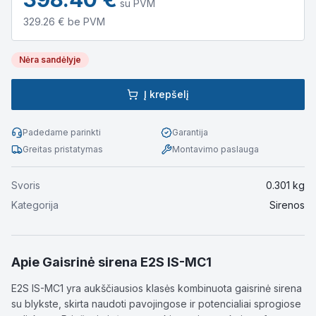
su PVM
329.26
€ be PVM
Nėra sandėlyje
Į krepšelį
Padedame parinkti
Garantija
Greitas pristatymas
Montavimo paslauga
Svoris
0.301
kg
Kategorija
Sirenos
Apie
Gaisrinė sirena E2S IS-MC1
E2S IS-MC1 yra aukščiausios klasės kombinuota gaisrinė sirena
su blykste, skirta naudoti pavojingose ir potencialiai sprogiose