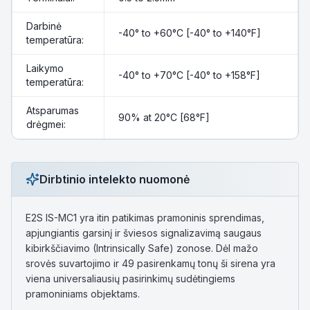
Darbinė
-40° to +60°C [-40° to +140°F]
temperatūra:
Laikymo
-40° to +70°C [-40° to +158°F]
temperatūra:
Atsparumas
90% at 20°C [68°F]
drėgmei:
Dirbtinio intelekto nuomonė
E2S IS-MC1 yra itin patikimas pramoninis sprendimas,
apjungiantis garsinį ir šviesos signalizavimą saugaus
kibirkščiavimo (Intrinsically Safe) zonose. Dėl mažo
srovės suvartojimo ir 49 pasirenkamų tonų ši sirena yra
viena universaliausių pasirinkimų sudėtingiems
pramoniniams objektams.