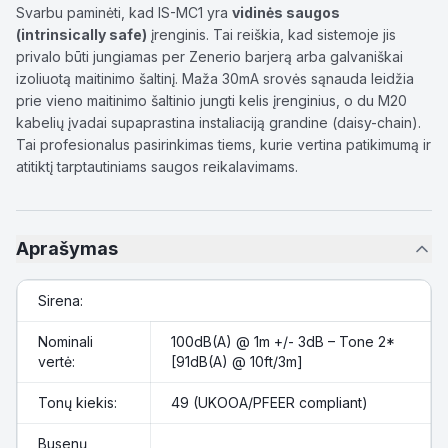
Svarbu paminėti, kad IS-MC1 yra
vidinės saugos
(intrinsically safe)
įrenginis. Tai reiškia, kad sistemoje jis
privalo būti jungiamas per Zenerio barjerą arba galvaniškai
izoliuotą maitinimo šaltinį. Maža 30mA srovės sąnauda leidžia
prie vieno maitinimo šaltinio jungti kelis įrenginius, o du M20
kabelių įvadai supaprastina instaliaciją grandine (daisy-chain).
Tai profesionalus pasirinkimas tiems, kurie vertina patikimumą ir
atitiktį tarptautiniams saugos reikalavimams.
Aprašymas
Sirena:
Nominali
100dB(A) @ 1m +/- 3dB – Tone 2*
vertė:
[91dB(A) @ 10ft/3m]
Tonų kiekis:
49 (UKOOA/PFEER compliant)
Busenų