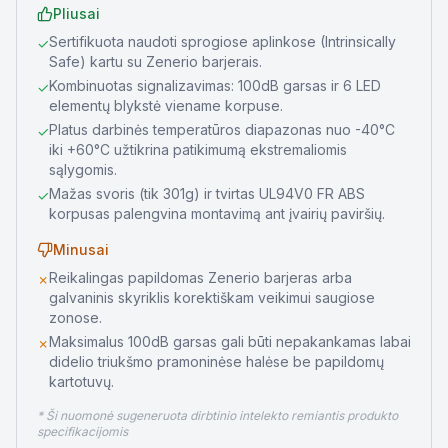
Pliusai
Sertifikuota naudoti sprogiose aplinkose (Intrinsically
✓
Safe) kartu su Zenerio barjerais.
Kombinuotas signalizavimas: 100dB garsas ir 6 LED
✓
elementų blykstė viename korpuse.
Platus darbinės temperatūros diapazonas nuo -40°C
✓
iki +60°C užtikrina patikimumą ekstremaliomis
sąlygomis.
Mažas svoris (tik 301g) ir tvirtas UL94V0 FR ABS
✓
korpusas palengvina montavimą ant įvairių paviršių.
Minusai
Reikalingas papildomas Zenerio barjeras arba
✗
galvaninis skyriklis korektiškam veikimui saugiose
zonose.
Maksimalus 100dB garsas gali būti nepakankamas labai
✗
didelio triukšmo pramoninėse halėse be papildomų
kartotuvų.
* Ši nuomonė sugeneruota dirbtinio intelekto remiantis produkto
specifikacijomis