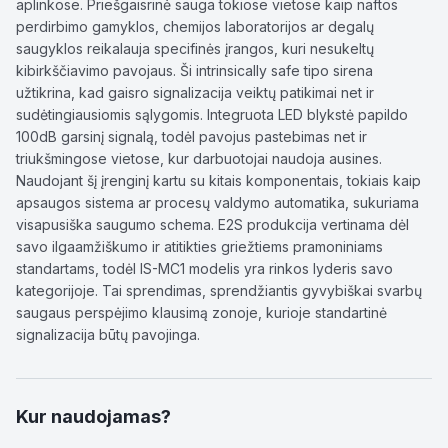
aplinkose. Priešgaisrinė sauga tokiose vietose kaip naftos
perdirbimo gamyklos, chemijos laboratorijos ar degalų
saugyklos reikalauja specifinės įrangos, kuri nesukeltų
kibirkščiavimo pavojaus. Ši intrinsically safe tipo sirena
užtikrina, kad gaisro signalizacija veiktų patikimai net ir
sudėtingiausiomis sąlygomis. Integruota LED blykstė papildo
100dB garsinį signalą, todėl pavojus pastebimas net ir
triukšmingose vietose, kur darbuotojai naudoja ausines.
Naudojant šį įrenginį kartu su kitais komponentais, tokiais kaip
apsaugos sistema ar procesų valdymo automatika, sukuriama
visapusiška saugumo schema. E2S produkcija vertinama dėl
savo ilgaamžiškumo ir atitikties griežtiems pramoniniams
standartams, todėl IS-MC1 modelis yra rinkos lyderis savo
kategorijoje. Tai sprendimas, sprendžiantis gyvybiškai svarbų
saugaus perspėjimo klausimą zonoje, kurioje standartinė
signalizacija būtų pavojinga.
Kur naudojamas?