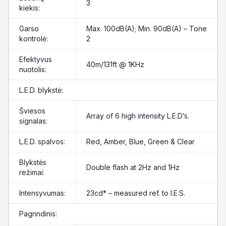
3
kiekis:
Garso
Max. 100dB(A); Min. 90dB(A) – Tone
kontrolė:
2
Efektyvus
40m/131ft @ 1KHz
nuotolis:
L.E.D. blykstė:
Šviesos
Array of 6 high intensity L.E.D’s.
signalas:
L.E.D. spalvos:
Red, Amber, Blue, Green & Clear
Blykstės
Double flash at 2Hz and 1Hz
režimai:
Intensyvumas:
23cd* – measured ref. to I.E.S.
Pagrindinis: