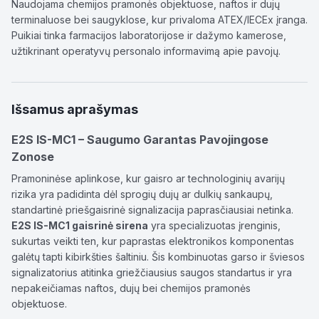
Naudojama chemijos pramonės objektuose, naftos ir dujų
terminaluose bei saugyklose, kur privaloma ATEX/IECEx įranga.
Puikiai tinka farmacijos laboratorijose ir dažymo kamerose,
užtikrinant operatyvų personalo informavimą apie pavojų.
Išsamus aprašymas
E2S IS-MC1 – Saugumo Garantas Pavojingose
Zonose
Pramoninėse aplinkose, kur gaisro ar technologinių avarijų
rizika yra padidinta dėl sprogių dujų ar dulkių sankaupų,
standartinė priešgaisrinė signalizacija paprasčiausiai netinka.
E2S IS-MC1 gaisrinė sirena
yra specializuotas įrenginis,
sukurtas veikti ten, kur paprastas elektronikos komponentas
galėtų tapti kibirkšties šaltiniu. Šis kombinuotas garso ir šviesos
signalizatorius atitinka griežčiausius saugos standartus ir yra
nepakeičiamas naftos, dujų bei chemijos pramonės
objektuose.