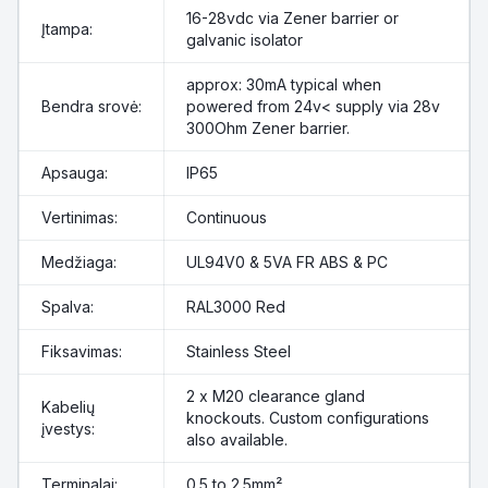
16-28vdc via Zener barrier or
Įtampa:
galvanic isolator
approx: 30mA typical when
Bendra srovė:
powered from 24v< supply via 28v
300Ohm Zener barrier.
Apsauga:
IP65
Vertinimas:
Continuous
Medžiaga:
UL94V0 & 5VA FR ABS & PC
Spalva:
RAL3000 Red
Fiksavimas:
Stainless Steel
2 x M20 clearance gland
Kabelių
knockouts. Custom configurations
įvestys:
also available.
Terminalai:
0.5 to 2.5mm²