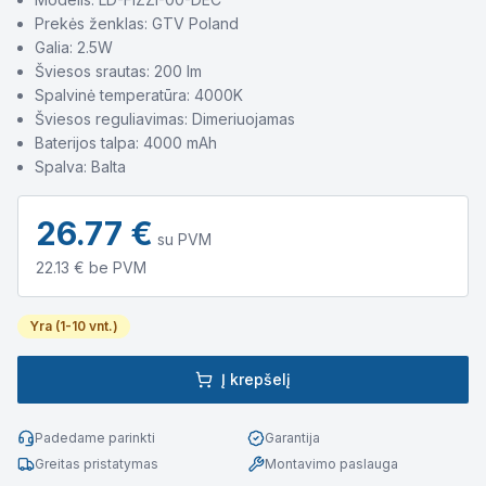
Prekės ženklas: GTV Poland
Galia: 2.5W
Šviesos srautas: 200 lm
Spalvinė temperatūra: 4000K
Šviesos reguliavimas: Dimeriuojamas
Baterijos talpa: 4000 mAh
Spalva: Balta
26.77
€
su PVM
22.13
€ be PVM
Yra (1-10 vnt.)
Į krepšelį
Padedame parinkti
Garantija
Greitas pristatymas
Montavimo paslauga