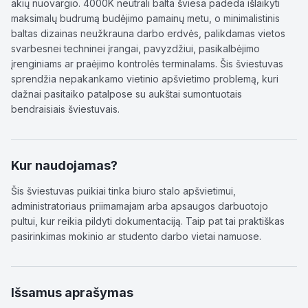
akių nuovargio. 4000K neutrali balta šviesa padeda išlaikyti
maksimalų budrumą budėjimo pamainų metu, o minimalistinis
baltas dizainas neužkrauna darbo erdvės, palikdamas vietos
svarbesnei techninei įrangai, pavyzdžiui, pasikalbėjimo
įrenginiams ar praėjimo kontrolės terminalams. Šis šviestuvas
sprendžia nepakankamo vietinio apšvietimo problemą, kuri
dažnai pasitaiko patalpose su aukštai sumontuotais
bendraisiais šviestuvais.
Kur naudojamas?
Šis šviestuvas puikiai tinka biuro stalo apšvietimui,
administratoriaus priimamajam arba apsaugos darbuotojo
pultui, kur reikia pildyti dokumentaciją. Taip pat tai praktiškas
pasirinkimas mokinio ar studento darbo vietai namuose.
Išsamus aprašymas