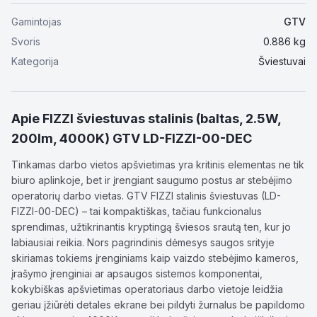
Gamintojas
GTV
Svoris
0.886
kg
Kategorija
Šviestuvai
Apie
FIZZI šviestuvas stalinis (baltas, 2.5W,
200lm, 4000K) GTV LD-FIZZI-00-DEC
Tinkamas darbo vietos apšvietimas yra kritinis elementas ne tik
biuro aplinkoje, bet ir įrengiant saugumo postus ar stebėjimo
operatorių darbo vietas. GTV FIZZI stalinis šviestuvas (LD-
FIZZI-00-DEC) – tai kompaktiškas, tačiau funkcionalus
sprendimas, užtikrinantis kryptingą šviesos srautą ten, kur jo
labiausiai reikia. Nors pagrindinis dėmesys saugos srityje
skiriamas tokiems įrenginiams kaip vaizdo stebėjimo kameros,
įrašymo įrenginiai ar apsaugos sistemos komponentai,
kokybiškas apšvietimas operatoriaus darbo vietoje leidžia
geriau įžiūrėti detales ekrane bei pildyti žurnalus be papildomo