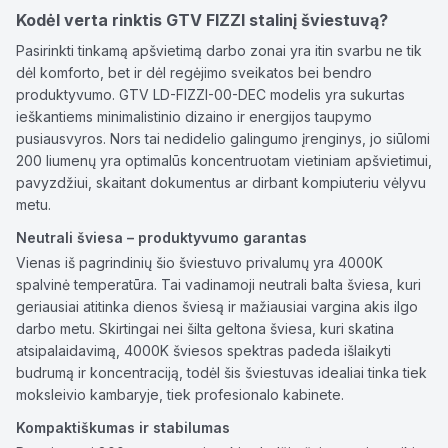
Kodėl verta rinktis GTV FIZZI stalinį šviestuvą?
Pasirinkti tinkamą apšvietimą darbo zonai yra itin svarbu ne tik
dėl komforto, bet ir dėl regėjimo sveikatos bei bendro
produktyvumo. GTV LD-FIZZI-00-DEC modelis yra sukurtas
ieškantiems minimalistinio dizaino ir energijos taupymo
pusiausvyros. Nors tai nedidelio galingumo įrenginys, jo siūlomi
200 liumenų yra optimalūs koncentruotam vietiniam apšvietimui,
pavyzdžiui, skaitant dokumentus ar dirbant kompiuteriu vėlyvu
metu.
Neutrali šviesa – produktyvumo garantas
Vienas iš pagrindinių šio šviestuvo privalumų yra 4000K
spalvinė temperatūra. Tai vadinamoji neutrali balta šviesa, kuri
geriausiai atitinka dienos šviesą ir mažiausiai vargina akis ilgo
darbo metu. Skirtingai nei šilta geltona šviesa, kuri skatina
atsipalaidavimą, 4000K šviesos spektras padeda išlaikyti
budrumą ir koncentraciją, todėl šis šviestuvas idealiai tinka tiek
moksleivio kambaryje, tiek profesionalo kabinete.
Kompaktiškumas ir stabilumas