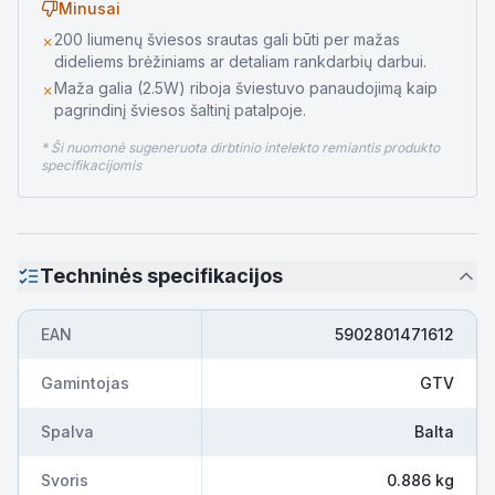
Minusai
200 liumenų šviesos srautas gali būti per mažas
✗
dideliems brėžiniams ar detaliam rankdarbių darbui.
Maža galia (2.5W) riboja šviestuvo panaudojimą kaip
✗
pagrindinį šviesos šaltinį patalpoje.
* Ši nuomonė sugeneruota dirbtinio intelekto remiantis produkto
specifikacijomis
Techninės specifikacijos
EAN
5902801471612
Gamintojas
GTV
Spalva
Balta
Svoris
0.886 kg