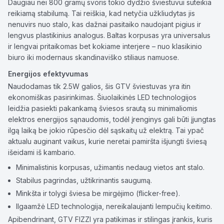
Daugiau nei 800 gramų svoris tokio dydžio šviestuvui suteikia
reikiamą stabilumą. Tai reiškia, kad netyčia užkliudytas jis
nenuvirs nuo stalo, kas dažnai pasitaiko naudojant pigius ir
lengvus plastikinius analogus. Baltas korpusas yra universalus
ir lengvai pritaikomas bet kokiame interjere – nuo klasikinio
biuro iki modernaus skandinaviško stiliaus namuose.
Energijos efektyvumas
Naudodamas tik 2.5W galios, šis GTV šviestuvas yra itin
ekonomiškas pasirinkimas. Šiuolaikinės LED technologijos
leidžia pasiekti pakankamą šviesos srautą su minimaliomis
elektros energijos sąnaudomis, todėl įrenginys gali būti įjungtas
ilgą laiką be jokio rūpesčio dėl sąskaitų už elektrą. Tai ypač
aktualu auginant vaikus, kurie neretai pamiršta išjungti šviesą
išeidami iš kambario.
Minimalistinis korpusas, užimantis nedaug vietos ant stalo.
Stabilus pagrindas, užtikrinantis saugumą.
Minkšta ir tolygi šviesa be mirgėjimo (flicker-free).
Ilgaamžė LED technologija, nereikalaujanti lempučių keitimo.
Apibendrinant, GTV FIZZI yra patikimas ir stilingas įrankis, kuris