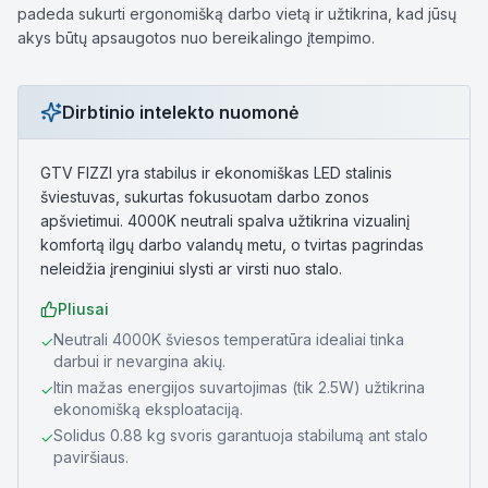
padeda sukurti ergonomišką darbo vietą ir užtikrina, kad jūsų
akys būtų apsaugotos nuo bereikalingo įtempimo.
Dirbtinio intelekto nuomonė
GTV FIZZI yra stabilus ir ekonomiškas LED stalinis
šviestuvas, sukurtas fokusuotam darbo zonos
apšvietimui. 4000K neutrali spalva užtikrina vizualinį
komfortą ilgų darbo valandų metu, o tvirtas pagrindas
neleidžia įrenginiui slysti ar virsti nuo stalo.
Pliusai
Neutrali 4000K šviesos temperatūra idealiai tinka
✓
darbui ir nevargina akių.
Itin mažas energijos suvartojimas (tik 2.5W) užtikrina
✓
ekonomišką eksploataciją.
Solidus 0.88 kg svoris garantuoja stabilumą ant stalo
✓
paviršiaus.