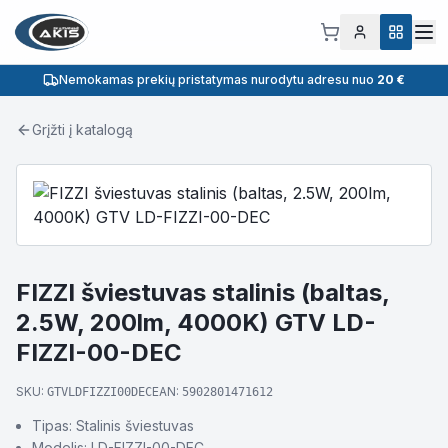
Nemokamas prekių pristatymas nurodytu adresu nuo
20 €
Grįžti į katalogą
FIZZI šviestuvas stalinis (baltas,
2.5W, 200lm, 4000K) GTV LD-
FIZZI-00-DEC
SKU:
EAN:
GTVLDFIZZI00DEC
5902801471612
Tipas: Stalinis šviestuvas
Modelis: LD-FIZZI-00-DEC