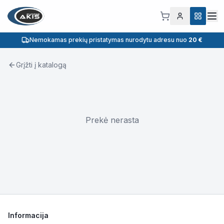
Nemokamas prekių pristatymas nurodytu adresu nuo
20 €
Grįžti į katalogą
Prekė nerasta
Informacija