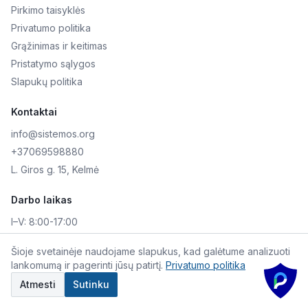
Pirkimo taisyklės
Privatumo politika
Grąžinimas ir keitimas
Pristatymo sąlygos
Slapukų politika
Kontaktai
info@sistemos.org
+37069598880
L. Giros g. 15, Kelmė
Darbo laikas
I–V:
8:00-17:00
VI–VII:
Nedirbame
Šioje svetainėje naudojame slapukus, kad galėtume analizuoti
lankomumą ir pagerinti jūsų patirtį.
Privatumo politika
©
2026
Skaitmeninė AKIS. Visos teisės saugomos.
Atmesti
Sutinku