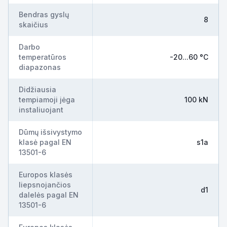
Bendras gyslų
8
skaičius
Darbo
temperatūros
-20...60 °C
diapazonas
Didžiausia
tempiamoji jėga
100 kN
instaliuojant
Dūmų išsivystymo
klasė pagal EN
s1a
13501-6
Europos klasės
liepsnojančios
d1
dalelės pagal EN
13501-6