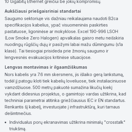
10 Gigabitų Ethernet greičiui be jokių kompromisų.
Aukščiausi priešgaisriniai standartai
Saugumo sektoriuje vis dažniau reikalaujama naudoti B2ca
specifikacijos kabelius, ypač visuomeninės paskirties
pastatuose, ligoninėse ar mokyklose. Excel 190-996 LSOH
(Low Smoke Zero Halogen) apvalkalas gaisro metu neišskiria
nuodingų rūgščių dujų ir pasižymi labai mažu dūmingumu (s1a
klasė). Tai tiesiogiai prisideda prie žmonių saugumo ir
lengvesnės evakuacijos kritinėse situacijose.
Lengvas montavimas ir ilgaamžiškumas
Nors kabelis yra 7.6 mm skersmens, jis išlaiko gerą lankstumą,
todėl jį patogu kloti tiek kabelių loveliuose, tiek instaliaciniuose
vamzdžiuose. 500 metrų pakuotė sumažina likučių kiekį
vykdant didesnius projektus, o gamintojo vardas užtikrina, kad
techniniai parametrai atitinka griežčiausius IEC ir EN standartus.
Renkantis šį kabelį, investuojate į infrastruktūrą, kuri tarnaus
dešimtmečius.
Individualus porų ekranavimas užtikrina minimalų "crosstalk"
triukšmą.