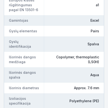
Europos klasės
rūgštingumas
a1
pagal EN 13501-6
Gamintojas
Excel
Gyslų elementas
Pairs
Gyslų
Spalva
identifikacija
Išorinės dangos
Copolymer, thermoplastic
medžiaga
(LS0H)
Išorinės dangos
Aqua
spalva
Išorinis diametras
Approx. 7.6 mm
Izoliacijos
Polyethylene (PE)
specifikacija