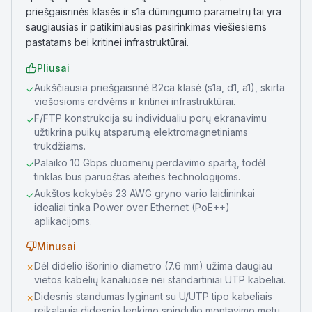
priešgaisrinės klasės ir s1a dūmingumo parametrų tai yra
saugiausias ir patikimiausias pasirinkimas viešiesiems
pastatams bei kritinei infrastruktūrai.
Pliusai
Aukščiausia priešgaisrinė B2ca klasė (s1a, d1, a1), skirta
✓
viešosioms erdvėms ir kritinei infrastruktūrai.
F/FTP konstrukcija su individualiu porų ekranavimu
✓
užtikrina puikų atsparumą elektromagnetiniams
trukdžiams.
Palaiko 10 Gbps duomenų perdavimo spartą, todėl
✓
tinklas bus paruoštas ateities technologijoms.
Aukštos kokybės 23 AWG gryno vario laidininkai
✓
idealiai tinka Power over Ethernet (PoE++)
aplikacijoms.
Minusai
Dėl didelio išorinio diametro (7.6 mm) užima daugiau
✗
vietos kabelių kanaluose nei standartiniai UTP kabeliai.
Didesnis standumas lyginant su U/UTP tipo kabeliais
✗
reikalauja didesnio lenkimo spindulio montavimo metu.