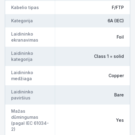
Kabelio tipas
F/FTP
Kategorija
6A (IEC)
Laidininko
Foil
ekranavimas
Laidininko
Class 1 = solid
kategorija
Laidininko
Copper
medžiaga
Laidininko
Bare
paviršius
Mažas
dūmingumas
Yes
(pagal IEC 61034-
2)