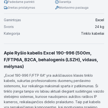
Padedame parinkti
Garantija
Greitas pristatymas
Montavimo paslauga
Gamintojas
Excel
Svoris
24
kg
Kategorija
Tinklo kabeliai
Apie
Ryšio kabelis Excel 190-996 (500m,
F/FTP6A, B2CA, behalogenis (LSZH), vidaus,
mėlynas)
„Excel 190-996 F/FTP 6A“ yra aukščiausios klasės tinklo
kabelis, sukurtas profesionalioms duomenų perdavimo
sistemoms, kur reikalinga maksimali sparta ir patikimumas. Ši
tinklo įranga tampa vis labiau aktuali diegiant sudėtingas vaizdo
stebėjimo sistemas, kuriose naudojamos aukštos raiškos IP
kameros, reikalaujančios didelio pralaidumo. Taip pat kabelis
yra nepakeičiamas komponentas, kai montuojama praėjimo