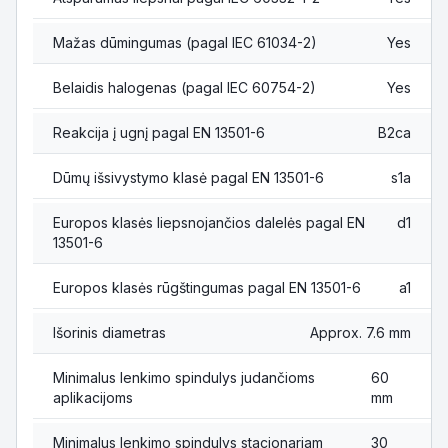
Mažas dūmingumas (pagal IEC 61034-2)
Yes
Belaidis halogenas (pagal IEC 60754-2)
Yes
Reakcija į ugnį pagal EN 13501-6
B2ca
Dūmų išsivystymo klasė pagal EN 13501-6
s1a
Europos klasės liepsnojančios dalelės pagal EN
d1
13501-6
Europos klasės rūgštingumas pagal EN 13501-6
a1
Išorinis diametras
Approx. 7.6 mm
Minimalus lenkimo spindulys judančioms
60
aplikacijoms
mm
Minimalus lenkimo spindulys stacionariam
30