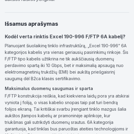
Išsamus aprašymas
Kodėl verta rinktis Excel 190-996 F/FTP 6A kabelį?
Planuojant šiuolaikinę tinklo infrastruktūrą, „Excel 190-996“ 6A
kategorijos kabelis yra vienas geriausių pasirinkimų rinkoje. Šis
F/FTP tipo kabelis užtikrina ne tik aukščiausią duomenų
perdavimo spartą iki 10 Gbps, bet ir maksimalią apsaugą nuo
elektromagnetinių trukdžių (EMI) bei aukštą priešgaisrinį
saugumą dėl B2ca klasės sertifikavimo.
Maksimalus duomenų saugumas ir sparta
F/FTP konstrukcija reiškia, kad kiekviena laidų pora yra atskirai
vyniota į foliją, o visas kabelio snopas taip pat turi bendrą
folijos ekraną. Tai kritiškai svarbu įrengiant tinklo mazgus šalia
aukštos įtampos kabelių ar pramoninėje aplinkoje, kur
triukšmas gali sutrikdyti duomenų srautus. 6A kategorija
garantuoja, kad tinklas bus paruoštas ateities technologijoms ir