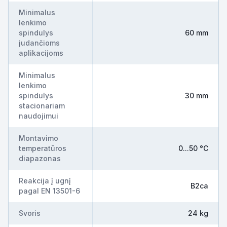
Minimalus
lenkimo
spindulys
60 mm
judančioms
aplikacijoms
Minimalus
lenkimo
spindulys
30 mm
stacionariam
naudojimui
Montavimo
temperatūros
0...50 °C
diapazonas
Reakcija į ugnį
B2ca
pagal EN 13501-6
Svoris
24 kg