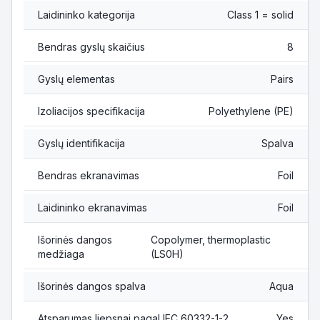
Laidininko kategorija
Class 1 = solid
Bendras gyslų skaičius
8
Gyslų elementas
Pairs
Izoliacijos specifikacija
Polyethylene (PE)
Gyslų identifikacija
Spalva
Bendras ekranavimas
Foil
Laidininko ekranavimas
Foil
Išorinės dangos
Copolymer, thermoplastic
medžiaga
(LS0H)
Išorinės dangos spalva
Aqua
Atsparumas liepsnai pagal IEC 60332-1-2
Yes