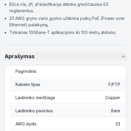
B2ca s1a, d1, a1 klasifikacija atitinka griežčiausius ES
reglamentus.
23 AWG gryno vario gyslos užtikrina puikų PoE (Power over
Ethernet) palaikymą.
Tinkamas 10GBase-T aplikacijoms iki 100 metrų atstumu.
Aprašymas
Pagrindinis
Kabelio tipas
F/FTP
Laidininko medžiaga
Copper
Laidininko paviršius
Bare
AWG dydis
23