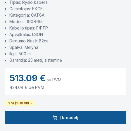
Tipas: Ryšio kabelis
Gamintojas: EXCEL
Kategorija: CAT6A
Modelis: 190-995
Kabelio tipas: F/FTP
Apvalkalas: LSOH
Degumo klasė: B2ca
Spalva: Mėlyna
Ilgis: 500 m
Garantija: 25 metų sisteminė
513.09
€
su PVM
424.04
€ be PVM
Yra (1-10 vnt.)
Į krepšelį