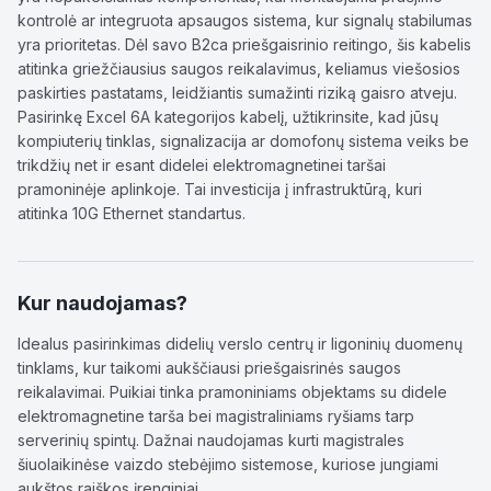
kontrolė ar integruota apsaugos sistema, kur signalų stabilumas
yra prioritetas. Dėl savo B2ca priešgaisrinio reitingo, šis kabelis
atitinka griežčiausius saugos reikalavimus, keliamus viešosios
paskirties pastatams, leidžiantis sumažinti riziką gaisro atveju.
Pasirinkę Excel 6A kategorijos kabelį, užtikrinsite, kad jūsų
kompiuterių tinklas, signalizacija ar domofonų sistema veiks be
trikdžių net ir esant didelei elektromagnetinei taršai
pramoninėje aplinkoje. Tai investicija į infrastruktūrą, kuri
atitinka 10G Ethernet standartus.
Kur naudojamas?
Idealus pasirinkimas didelių verslo centrų ir ligoninių duomenų
tinklams, kur taikomi aukščiausi priešgaisrinės saugos
reikalavimai. Puikiai tinka pramoniniams objektams su didele
elektromagnetine tarša bei magistraliniams ryšiams tarp
serverinių spintų. Dažnai naudojamas kurti magistrales
šiuolaikinėse vaizdo stebėjimo sistemose, kuriose jungiami
aukštos raiškos įrenginiai.