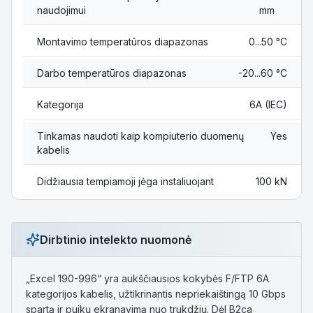
naudojimui
mm
Montavimo temperatūros diapazonas
0...50 °C
Darbo temperatūros diapazonas
-20...60 °C
Kategorija
6A (IEC)
Tinkamas naudoti kaip kompiuterio duomenų
Yes
kabelis
Didžiausia tempiamoji jėga instaliuojant
100 kN
Dirbtinio intelekto nuomonė
„Excel 190-996“ yra aukščiausios kokybės F/FTP 6A
kategorijos kabelis, užtikrinantis nepriekaištingą 10 Gbps
spartą ir puikų ekranavimą nuo trukdžių. Dėl B2ca