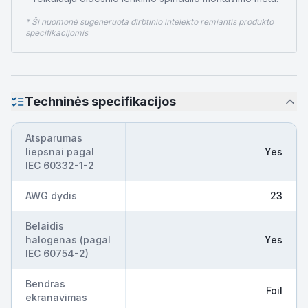
* Ši nuomonė sugeneruota dirbtinio intelekto remiantis produkto
specifikacijomis
Techninės specifikacijos
Atsparumas
liepsnai pagal
Yes
IEC 60332-1-2
AWG dydis
23
Belaidis
halogenas (pagal
Yes
IEC 60754-2)
Bendras
Foil
ekranavimas