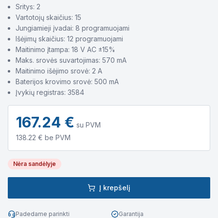
Sritys: 2
Vartotojų skaičius: 15
Jungiamieji įvadai: 8 programuojami
Išėjimų skaičius: 12 programuojami
Maitinimo įtampa: 18 V AC ±15%
Maks. srovės suvartojimas: 570 mA
Maitinimo išėjimo srovė: 2 A
Baterijos krovimo srovė: 500 mA
Įvykių registras: 3584
167.24
€
su PVM
138.22
€ be PVM
Nėra sandėlyje
Į krepšelį
Padedame parinkti
Garantija