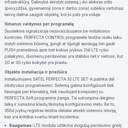
infrastruktūrą. Galimybė skirstyti sistemą į dvi atskiras sritis
(pavyzdžiui, gyvenamoji zona ir darbo zona) suteikia vartotojui
laisvę dalinai saugoti objektą, kol jis pats yra viduje.
Išmanus valdymas per programėlę
Šiuolaikinė signalizacija neįsivaizduojama be mobiliosios
kontrolės. PERFECTA CONTROL programėlė leidžia realiu laiku
matyti sistemos būseną, įjungti ar išjungti apsaugą bei gauti
PUSH pranešimus apie bet kokius įvykius. Dėl LTE ryšio
palaikymo, duomenų perdavimas yra stabilus net ir vietose, kur
2G ar 3G ryšio kokybė yra prasta.
Objekto instaliacija ir priežiūra
Instaliuotojams SATEL PERFECTA 32 LTE SET-A patinka dėl
intuityvaus programavimo. Sistemą galima konfigūruoti tiek
tiesiogiai per klaviatūrą, tiek naudojant kompiuterį su
PERFECTA Soft programine įranga. Tai sutrumpina diegimo
laiką ir sumažina klaidų tikimybę konfigūravimo metu. Be to,
3584 įvykių registras leidžia detaliai atsekti sistemos istoriją,
kas yra kritiškai svarbu tiriant incidentus.
Saugumas:
LTE modulis užtikrina dvigubą perdavimo greitį