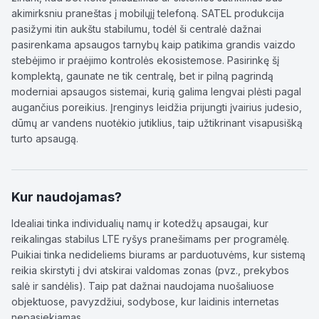
akimirksniu praneštas į mobilųjį telefoną. SATEL produkcija
pasižymi itin aukštu stabilumu, todėl ši centralė dažnai
pasirenkama apsaugos tarnybų kaip patikima grandis vaizdo
stebėjimo ir praėjimo kontrolės ekosistemose. Pasirinkę šį
komplektą, gaunate ne tik centralę, bet ir pilną pagrindą
moderniai apsaugos sistemai, kurią galima lengvai plėsti pagal
augančius poreikius. Įrenginys leidžia prijungti įvairius judesio,
dūmų ar vandens nuotėkio jutiklius, taip užtikrinant visapusišką
turto apsaugą.
Kur naudojamas?
Idealiai tinka individualių namų ir kotedžų apsaugai, kur
reikalingas stabilus LTE ryšys pranešimams per programėlę.
Puikiai tinka nedideliems biurams ar parduotuvėms, kur sistemą
reikia skirstyti į dvi atskirai valdomas zonas (pvz., prekybos
salė ir sandėlis). Taip pat dažnai naudojama nuošaliuose
objektuose, pavyzdžiui, sodybose, kur laidinis internetas
nepasiekiamas.