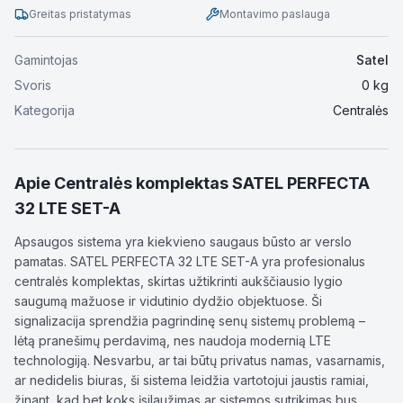
Greitas pristatymas
Montavimo paslauga
Gamintojas
Satel
Svoris
0
kg
Kategorija
Centralės
Apie
Centralės komplektas SATEL PERFECTA
32 LTE SET-A
Apsaugos sistema yra kiekvieno saugaus būsto ar verslo
pamatas. SATEL PERFECTA 32 LTE SET-A yra profesionalus
centralės komplektas, skirtas užtikrinti aukščiausio lygio
saugumą mažuose ir vidutinio dydžio objektuose. Ši
signalizacija sprendžia pagrindinę senų sistemų problemą –
lėtą pranešimų perdavimą, nes naudoja modernią LTE
technologiją. Nesvarbu, ar tai būtų privatus namas, vasarnamis,
ar nedidelis biuras, ši sistema leidžia vartotojui jaustis ramiai,
žinant, kad bet koks įsilaužimas ar sistemos sutrikimas bus