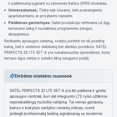
ir patikimumą lyginant su senesnės kartos GPRS moduliais.
Universalumas:
Tinka tiek biurams, tiek prabangiems
apartamentams ar privatiems namams.
Patikimas gamintojas:
Satel produkcija vertinama už ilgą
tarnavimo laiką ir nuolatinius programinės įrangos
atnaujinimus.
Renkantis apsaugos sistemą, svarbu įvertinti ne tik pradinę
kainą, bet ir sistemos stabilumą bei ateities poreikius. SATEL
PERFECTA 32 LTE SET-A yra subalansuotas sprendimas, kuris
tarnaus ilgus metus ir suteiks tikrą saugumo pojūtį.
Dirbtinio intelekto nuomonė
SATEL PERFECTA 32 LTE SET-A yra itin patikima ir greita
apsaugos centralė, kuri dėl integruoto LTE ryšio užtikrina
nepriekaištingą nuotolinį valdymą. Tai vienas geriausių
kainos ir kokybės santykio variantų rinkoje, norint
įsidiegti profesionalią laidinę signalizaciją su modernia