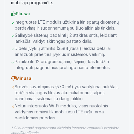
mobiliąja programėle.
Pliusai
Integruotas LTE modulis užtikrina itin spartų duomenų
✓
perdavimą ir suderinamumą su šiuolaikiniais tinklais.
Galimybė sistemą padalinti į 2 atskiras sritis, leidžiant
✓
lanksčiai valdyti skirtingas pastato dalis.
Didelė įvykių atmintis (3584 įrašai) leidžia detaliai
✓
analizuoti praeities įvykius ir sistemos veikimą.
Palaiko iki 12 programuojamų išėjimų, kas leidžia
✓
integruoti pagrindinius protingo namo elementus.
Minusai
Srovės suvartojimas (570 mA) yra santykinai aukštas,
✗
todėl reikalingas tikslus akumuliatoriaus talpos
parinkimas sistemai su daug jutiklių.
Neturi integruoto Wi-Fi modulio, visas nuotolinis
✗
valdymas remiasi tik mobiliuoju LTE ryšiu arba
papildomais priedais.
* Ši nuomonė sugeneruota dirbtinio intelekto remiantis produkto
specifikacijomis