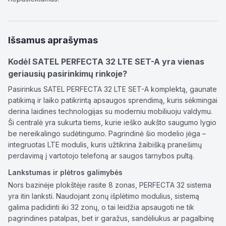
Išsamus aprašymas
Kodėl SATEL PERFECTA 32 LTE SET-A yra vienas
geriausių pasirinkimų rinkoje?
Pasirinkus SATEL PERFECTA 32 LTE SET-A komplektą, gaunate
patikimą ir laiko patikrintą apsaugos sprendimą, kuris sėkmingai
derina laidines technologijas su moderniu mobiliuoju valdymu.
Ši centralė yra sukurta tiems, kurie ieško aukšto saugumo lygio
be nereikalingo sudėtingumo. Pagrindinė šio modelio jėga –
integruotas LTE modulis, kuris užtikrina žaibišką pranešimų
perdavimą į vartotojo telefoną ar saugos tarnybos pultą.
Lankstumas ir plėtros galimybės
Nors bazinėje plokštėje rasite 8 zonas, PERFECTA 32 sistema
yra itin lanksti. Naudojant zonų išplėtimo modulius, sistemą
galima padidinti iki 32 zonų, o tai leidžia apsaugoti ne tik
pagrindines patalpas, bet ir garažus, sandėliukus ar pagalbinę