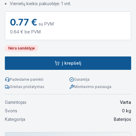
Vienetų kiekis pakuotėje: 1 vnt.
0.77
€
su PVM
0.64
€ be PVM
Nėra sandėlyje
Į krepšelį
Padedame parinkti
Garantija
Greitas pristatymas
Montavimo paslauga
Gamintojas
Varta
Svoris
0
kg
Kategorija
Baterijos