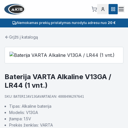
Nemokamas prekių pristatymas nurodytu adresu nuo
20 €
Grįžti į katalogą
Baterija VARTA Alkaline V13GA /
LR44 (1 vnt.)
SKU:
EAN:
BATERIJAV13GAVARTA
4008496297641
Tipas: Alkaline baterija
Modelis: V13GA
Įtampa: 1.5V
Prekės ženklas: VARTA