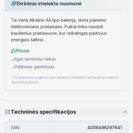
Dirbtinio intelekto nuomonė
Tai Varta Alkaline AA tipo baterija, skirta įvairiems
elektroniniams prietaisams. Puikiai tinka naudoti
kasdienius prietaisuose, kur reikalingas pastovus
energijos šaltinis.
Pliusai
Ilgas tarnavimo laikas
✓
Patikimas gamintojas
✓
* Ši nuomonė sugeneruota dirbtinio intelekto remiantis produkto
specifikacijomis
Techninės specifikacijos
EAN
4008496297641