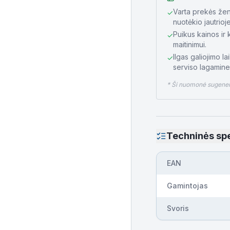
Varta prekės žen
✓
nuotėkio jautrioj
Puikus kainos ir
✓
maitinimui.
Ilgas galiojimo la
✓
serviso lagamine
* Ši nuomonė sugeneru
Techninės spe
EAN
Gamintojas
Svoris