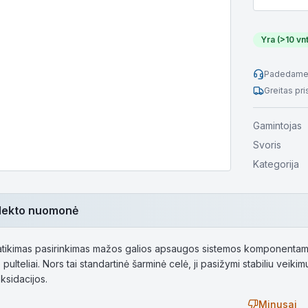
Yra (>10 vnt
Padedame 
Greitas pr
Gamintojas
Svoris
Kategorija
telekto nuomonė
tikimas pasirinkimas mažos galios apsaugos sistemos komponentams, t
pulteliai. Nors tai standartinė šarminė celė, ji pasižymi stabiliu veik
ksidacijos.
Minusai