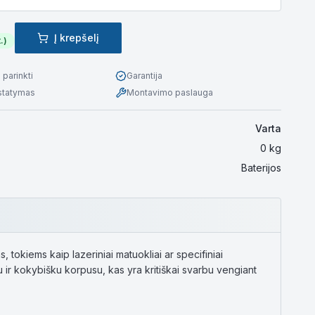
Į krepšelį
.)
parinkti
Garantija
istatymas
Montavimo paslauga
Varta
0
kg
Baterijos
okiems kaip lazeriniai matuokliai ar specifiniai
imu ir kokybišku korpusu, kas yra kritiškai svarbu vengiant