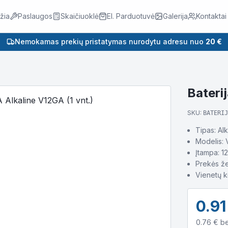
žia
Paslaugos
Skaičiuoklė
El. Parduotuvė
Galerija
Kontaktai
Nemokamas prekių pristatymas nurodytu adresu nuo
20 €
Bateri
SKU:
BATERIJ
Tipas: Alk
Modelis:
Įtampa: 1
Prekės ž
Vienetų ki
0.91
0.76
€ b