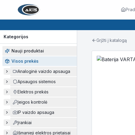
Prad
Kategorijos
Grįžti į katalogą
Nauji produktai
Visos prekės
Analoginė vaizdo apsauga
Apsaugos sistemos
Elektros prekės
Įeigos kontrolė
IP vaizdo apsauga
Įrankiai
Išmanieji elektros prietaisai