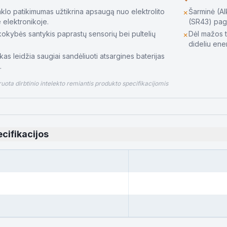
klo patikimumas užtikrina apsaugą nuo elektrolito
Šarminė (Al
✗
e elektronikoje.
(SR43) paga
 kokybės santykis paprastų sensorių bei pultelių
Dėl mažos t
✗
dideliu ener
ikas leidžia saugiai sandėliuoti atsargines baterijas
.
ota dirbtinio intelekto remiantis produkto specifikacijomis
cifikacijos