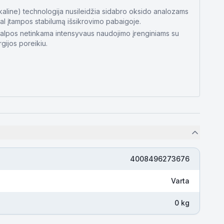
kaline) technologija nusileidžia sidabro oksido analozams
l įtampos stabilumą išsikrovimo pabaigoje.
alpos netinkama intensyvaus naudojimo įrenginiams su
gijos poreikiu.
4008496273676
Varta
0 kg