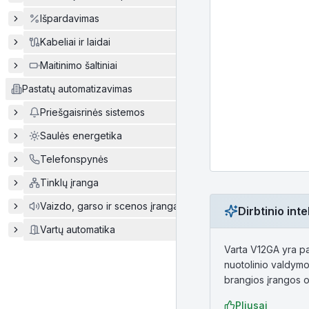
Išpardavimas
Kabeliai ir laidai
Maitinimo šaltiniai
Pastatų automatizavimas
Priešgaisrinės sistemos
Saulės energetika
Telefonspynės
Tinklų įranga
Vaizdo, garso ir scenos įranga
Dirbtinio in
Vartų automatika
Varta V12GA yra pa
nuotolinio valdymo 
brangios įrangos o
Pliusai