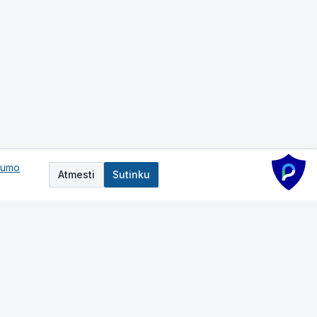
tumo
Atmesti
Sutinku
Darbo laikas