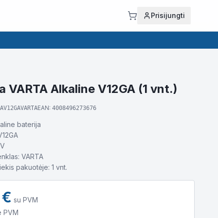
Prisijungti
ja VARTA Alkaline V12GA (1 vnt.)
EAN:
AV12GAVARTA
4008496273676
aline baterija
 V12GA
2V
enklas: VARTA
ekis pakuotėje: 1 vnt.
€
su PVM
e PVM