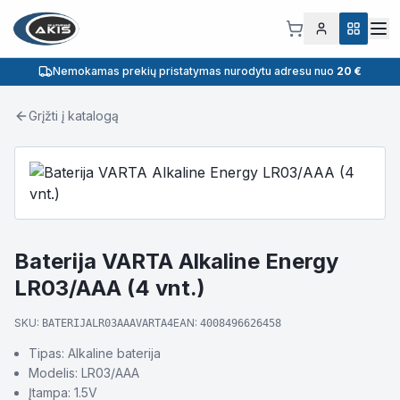
Nemokamas prekių pristatymas nurodytu adresu nuo
20 €
Grįžti į katalogą
Baterija VARTA Alkaline Energy
LR03/AAA (4 vnt.)
SKU:
EAN:
BATERIJALR03AAAVARTA4
4008496626458
Tipas: Alkaline baterija
Modelis: LR03/AAA
Įtampa: 1.5V