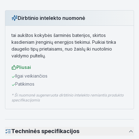
Dirbtinio intelekto nuomonė
tai aukštos kokybės šarminės baterijos, skirtos
kasdieniam įrenginių energijos tiekimui. Puikiai tinka
daugelio tipų prietaisams, nuo žaislų iki nuotolinio
valdymo pultelių.
Pliusai
Ilgai veikiančios
✓
Patikimos
✓
* Ši nuomonė sugeneruota dirbtinio intelekto remiantis produkto
specifikacijomis
Techninės specifikacijos