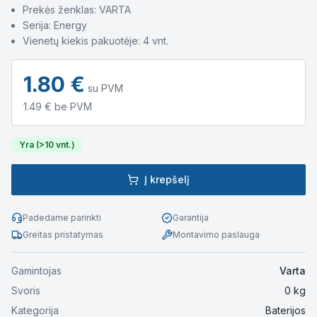
Prekės ženklas: VARTA
Serija: Energy
Vienetų kiekis pakuotėje: 4 vnt.
1.80
€
su PVM
1.49
€ be PVM
Yra (>10 vnt.)
Į krepšelį
Padedame parinkti
Garantija
Greitas pristatymas
Montavimo paslauga
Gamintojas
Varta
Svoris
0
kg
Kategorija
Baterijos