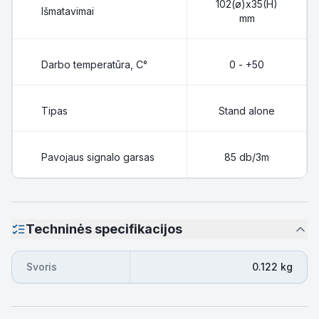
102(ø)x35(H)
Išmatavimai
mm
Darbo temperatūra, C°
0 - +50
Tipas
Stand alone
Pavojaus signalo garsas
85 db/3m
Techninės specifikacijos
Svoris
0.122 kg