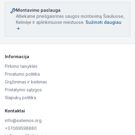
Montavimo paslauga
Atliekame
priešgaisrinės saugos montavimą
Šiauliuose,
Kelmėje ir aplinkiniuose miestuose.
Sužinoti daugiau
→
Informacija
Pirkimo taisyklės
Privatumo politika
Grąžinimas ir keitimas
Pristatymo sąlygos
Slapukų politika
Kontaktai
info@sistemos.org
+37069598880