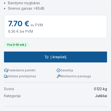
Bandymo mygtukas
Sirenos garsas >85dB
7.70
€
su PVM
6.36
€ be PVM
Yra (>10 vnt.)
Į krepšelį
Padedame parinkti
Garantija
Greitas pristatymas
Montavimo paslauga
Svoris
0.122
kg
Kategorija
Jutikliai