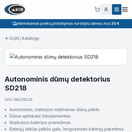
Nemokamas prekių pristatymas nurodytu adresu nuo
20 €
Grįžti į katalogą
Autonominis dūmų detektorius
SD218
SKU:
DAGJSD218
Autonominis, baterijom maitinamas dūmų jutiklis
Dūmai aptinkami fotoelementais
Išsekusios baterijos pranešimas
Baterijų dėklas jutiklio gale, lengvesniam baterijų pakeitimui