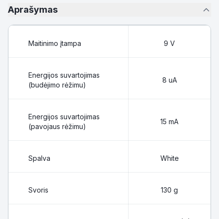
Aprašymas
Maitinimo įtampa
9 V
Energijos suvartojimas
8 uA
(budėjimo rėžimu)
Energijos suvartojimas
15 mA
(pavojaus rėžimu)
Spalva
White
Svoris
130 g