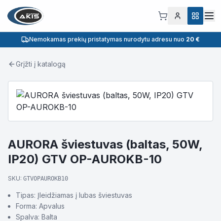
Nemokamas prekių pristatymas nurodytu adresu nuo
20 €
Grįžti į katalogą
AURORA šviestuvas (baltas, 50W,
IP20) GTV OP-AUROKB-10
SKU:
GTVOPAUROKB10
Tipas: Įleidžiamas į lubas šviestuvas
Forma: Apvalus
Spalva: Balta