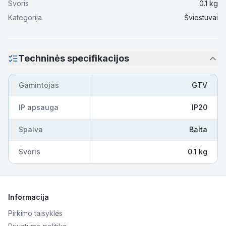
Svoris
0.1
kg
Kategorija
Šviestuvai
Techninės specifikacijos
Gamintojas
GTV
IP apsauga
IP20
Spalva
Balta
Svoris
0.1 kg
Informacija
Pirkimo taisyklės