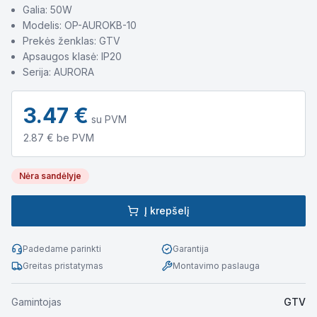
Galia: 50W
Modelis: OP-AUROKB-10
Prekės ženklas: GTV
Apsaugos klasė: IP20
Serija: AURORA
3.47
€
su PVM
2.87
€ be PVM
Nėra sandėlyje
Į krepšelį
Padedame parinkti
Garantija
Greitas pristatymas
Montavimo paslauga
Gamintojas
GTV