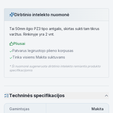
Dirbtinio intelekto nuomonė
Tai 50mm ilgio PZ3 tipo antgalis, skirtas sukti tam tikrus
varžtus. Rinkinyje yra 2 vnt.
Pliusai
Patvarus legiruotojo plieno korpusas
✓
Tinka visiems Makita suktuvams
✓
* Ši nuomonė sugeneruota dirbtinio intelekto remiantis produkto
specifikacijomis
Techninės specifikacijos
Gamintojas
Makita