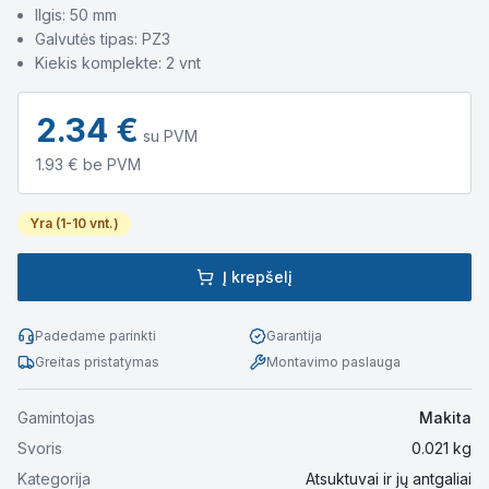
Ilgis: 50 mm
Galvutės tipas: PZ3
Kiekis komplekte: 2 vnt
2.34
€
su PVM
1.93
€ be PVM
Yra (1-10 vnt.)
Į krepšelį
Padedame parinkti
Garantija
Greitas pristatymas
Montavimo paslauga
Gamintojas
Makita
Svoris
0.021
kg
Kategorija
Atsuktuvai ir jų antgaliai