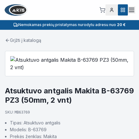
Nemokamas prekių pristatymas nurodytu adresu nuo
20 €
Grįžti į katalogą
Atsuktuvo antgalis Makita B-63769
PZ3 (50mm, 2 vnt)
SKU:
MB63769
Tipas: Atsuktuvo antgalis
Modelis: B-63769
Prekės ženklas: Makita