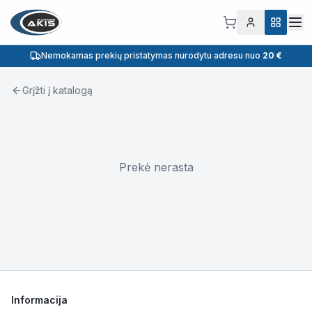
Nemokamas prekių pristatymas nurodytu adresu nuo
20 €
Grįžti į katalogą
Prekė nerasta
Informacija