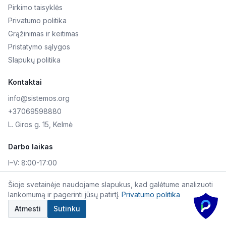
Pirkimo taisyklės
Privatumo politika
Grąžinimas ir keitimas
Pristatymo sąlygos
Slapukų politika
Kontaktai
info@sistemos.org
+37069598880
L. Giros g. 15, Kelmė
Darbo laikas
I–V:
8:00-17:00
VI–VII:
Nedirbame
Šioje svetainėje naudojame slapukus, kad galėtume analizuoti
lankomumą ir pagerinti jūsų patirtį.
Privatumo politika
©
2026
Skaitmeninė AKIS. Visos teisės saugomos.
Atmesti
Sutinku