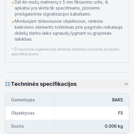
Dėl itin mažų matmenų ir 5 mm fiksavimo sritis, ši
✗
apkaba yra skirta tik specifiniams, ploniems
priešgaisrinės signalizacijos kabeliams.
Montuojant didesniuose objektuose, rankinis
✗
kiekvieno elemento tvirtinimas prie pagrindo reikalauja
didelių darbo laiko sąnaudų lyginant su grupiniais
laikikliais.
* Ši nuomonė sugeneruota dirbtinio intelekto remiantis produkto
specifikacijomis
Techninės specifikacijos
Gamintojas
BAKS
Objektyvas
F5
Svoris
0.006 kg