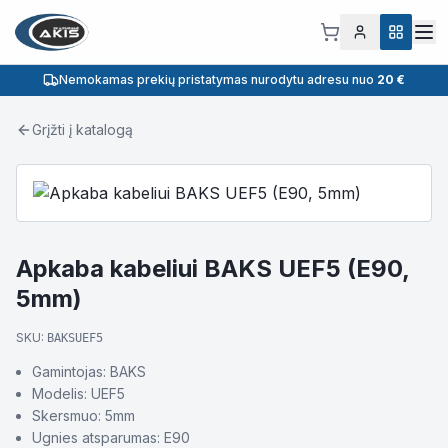
Nemokamas prekių pristatymas nurodytu adresu nuo
20 €
Grįžti į katalogą
Apkaba kabeliui BAKS UEF5 (E90,
5mm)
SKU:
BAKSUEF5
Gamintojas: BAKS
Modelis: UEF5
Skersmuo: 5mm
Ugnies atsparumas: E90