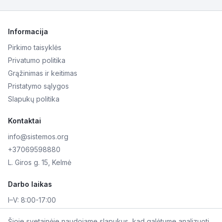
Informacija
Pirkimo taisyklės
Privatumo politika
Grąžinimas ir keitimas
Pristatymo sąlygos
Slapukų politika
Kontaktai
info@sistemos.org
+37069598880
L. Giros g. 15, Kelmė
Darbo laikas
I–V:
8:00-17:00
VI–VII:
Nedirbame
Šioje svetainėje naudojame slapukus, kad galėtume analizuoti