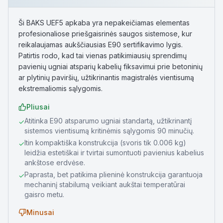
Ši BAKS UEF5 apkaba yra nepakeičiamas elementas
profesionaliose priešgaisrinės saugos sistemose, kur
reikalaujamas aukščiausias E90 sertifikavimo lygis.
Patirtis rodo, kad tai vienas patikimiausių sprendimų
pavienių ugniai atsparių kabelių fiksavimui prie betoninių
ar plytinių paviršių, užtikrinantis magistralės vientisumą
ekstremaliomis sąlygomis.
Pliusai
Atitinka E90 atsparumo ugniai standartą, užtikrinantį
✓
sistemos vientisumą kritinėmis sąlygomis 90 minučių.
Itin kompaktiška konstrukcija (svoris tik 0.006 kg)
✓
leidžia estetiškai ir tvirtai sumontuoti pavienius kabelius
ankštose erdvėse.
Paprasta, bet patikima plieninė konstrukcija garantuoja
✓
mechaninį stabilumą veikiant aukštai temperatūrai
gaisro metu.
Minusai