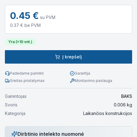
0.45
€
su PVM
0.37
€ be PVM
Yra (>10 vnt.)
Į krepšelį
Padedame parinkti
Garantija
Greitas pristatymas
Montavimo paslauga
Gamintojas
BAKS
Svoris
0.006
kg
Kategorija
Laikančios konstrukcijos
Dirbtinio intelekto nuomonė