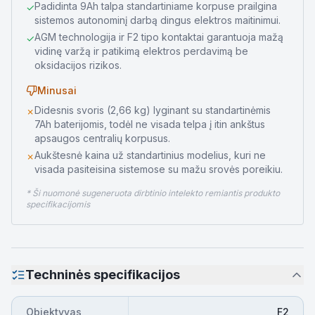
Padidinta 9Ah talpa standartiniame korpuse prailgina
✓
sistemos autonominį darbą dingus elektros maitinimui.
AGM technologija ir F2 tipo kontaktai garantuoja mažą
✓
vidinę varžą ir patikimą elektros perdavimą be
oksidacijos rizikos.
Minusai
Didesnis svoris (2,66 kg) lyginant su standartinėmis
✗
7Ah baterijomis, todėl ne visada telpa į itin ankštus
apsaugos centralių korpusus.
Aukštesnė kaina už standartinius modelius, kuri ne
✗
visada pasiteisina sistemose su mažu srovės poreikiu.
* Ši nuomonė sugeneruota dirbtinio intelekto remiantis produkto
specifikacijomis
Techninės specifikacijos
Objektyvas
F2