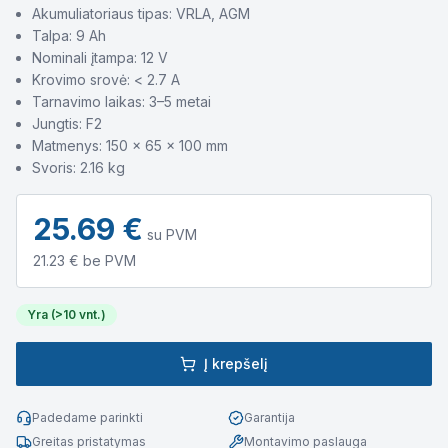
Akumuliatoriaus tipas: VRLA, AGM
Talpa: 9 Ah
Nominali įtampa: 12 V
Krovimo srovė: < 2.7 A
Tarnavimo laikas: 3–5 metai
Jungtis: F2
Matmenys: 150 × 65 × 100 mm
Svoris: 2.16 kg
25.69
€
su PVM
21.23
€ be PVM
Yra (>10 vnt.)
Į krepšelį
Padedame parinkti
Garantija
Greitas pristatymas
Montavimo paslauga