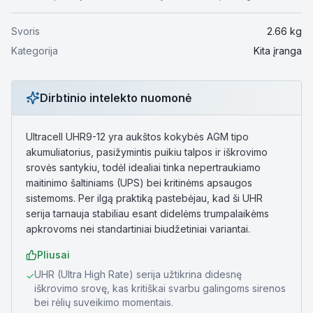
Svoris
2.66
kg
Kategorija
Kita įranga
Dirbtinio intelekto nuomonė
Ultracell UHR9-12 yra aukštos kokybės AGM tipo
akumuliatorius, pasižymintis puikiu talpos ir iškrovimo
srovės santykiu, todėl idealiai tinka nepertraukiamo
maitinimo šaltiniams (UPS) bei kritinėms apsaugos
sistemoms. Per ilgą praktiką pastebėjau, kad ši UHR
serija tarnauja stabiliau esant didelėms trumpalaikėms
apkrovoms nei standartiniai biudžetiniai variantai.
Pliusai
UHR (Ultra High Rate) serija užtikrina didesnę
✓
iškrovimo srovę, kas kritiškai svarbu galingoms sirenos
bei rėlių suveikimo momentais.