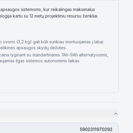
ms apsaugos sistemoms, kur reikalingas maksimalus
gija kartu su 12 metų projektiniu resursu ženkliai
o svorio (3,2 kg) gali būti sunkiau montuojamas į labai
astikines apsaugos skydų dėžutes.
aina lyginant su standartinėmis 7Ah-9Ah alternatyvomis,
laujamas ilgas sistemos autonominis laikas.
5902311970292