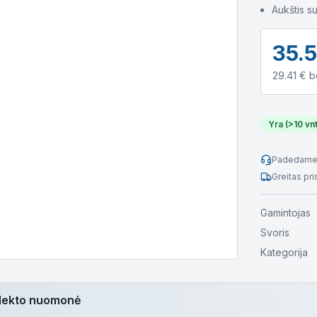
Aukštis su
35.
29.41
€ b
Yra (>10 vnt
Padedame 
Greitas pr
Gamintojas
Svoris
Kategorija
telekto nuomonė