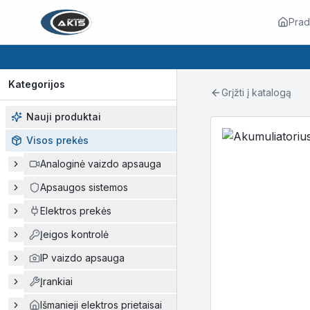
Prad
Kategorijos
Grįžti į katalogą
Nauji produktai
Visos prekės
Analoginė vaizdo apsauga
Apsaugos sistemos
Elektros prekės
Įeigos kontrolė
IP vaizdo apsauga
Įrankiai
Išmanieji elektros prietaisai