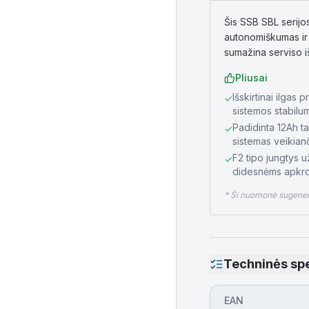
Šis SSB SBL serijo
autonomiškumas ir 
sumažina serviso i
Pliusai
Išskirtinai ilgas 
✓
sistemos stabilu
Padidinta 12Ah ta
✓
sistemas veikianč
F2 tipo jungtys u
✓
didesnėms apkr
* Ši nuomonė sugeneru
Techninės spe
EAN