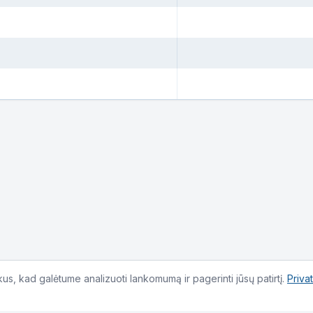
s, kad galėtume analizuoti lankomumą ir pagerinti jūsų patirtį.
Priva