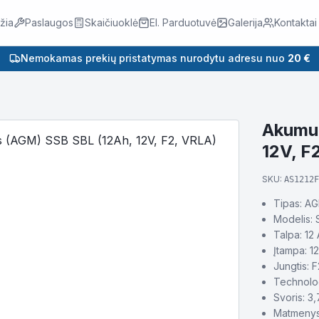
žia
Paslaugos
Skaičiuoklė
El. Parduotuvė
Galerija
Kontaktai
Nemokamas prekių pristatymas nurodytu adresu nuo
20 €
Akumul
12V, F
SKU:
AS1212F
Tipas: AG
Modelis: 
Talpa: 12
Įtampa: 1
Jungtis: F
Technolog
Svoris: 3
Matmenys: