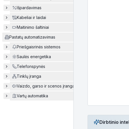
Išpardavimas
Kabeliai ir laidai
Maitinimo šaltiniai
Pastatų automatizavimas
Priešgaisrinės sistemos
Saulės energetika
Telefonspynės
Tinklų įranga
Vaizdo, garso ir scenos įranga
Vartų automatika
Dirbtinio in