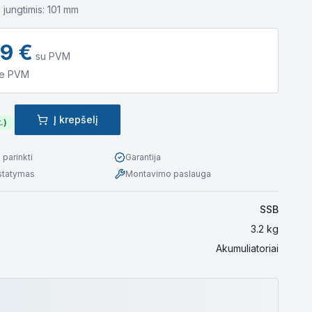
 jungtimis: 101 mm
59
€
su PVM
e PVM
Į krepšelį
.)
parinkti
Garantija
istatymas
Montavimo paslauga
SSB
3.2
kg
Akumuliatoriai