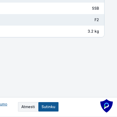
SSB
F2
3.2 kg
tumo
Atmesti
Sutinku