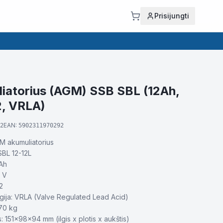
Prisijungti
iatorius (AGM) SSB SBL (12Ah,
2, VRLA)
EAN:
2
5902311970292
M akumuliatorius
SBL 12-12L
 Ah
2 V
2
ija: VRLA (Valve Regulated Lead Acid)
,70 kg
 151x98x94 mm (ilgis x plotis x aukštis)