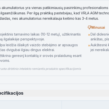
s akumuliatorius yra vienas patikimiausių pasirinkimų profesionalio
ilgaamžiškumas. Per ilgą praktiką pastebėjau, kad VRLA AGM technolo
šlaidas, nes akumuliatorius nereikalauja keitimo kas 3-4 metus.
Minusai
projektinis tarnavimo laikas (10-12 metų), užtikrinantis
Dėl didesni
✗
mą ilgalaikėje perspektyvoje.
ankštas, pl
lpa leidžia išlaikyti vaizdo stebėjimo ar apsaugos
Aukštesnė k
✗
ias dvigubai ilgiau dingus elektrai.
jei nereika
žtikrina geresnį kontaktą ir srovės pralaidumą esant
ovoms.
ota dirbtinio intelekto remiantis produkto specifikacijomis
cifikacijos