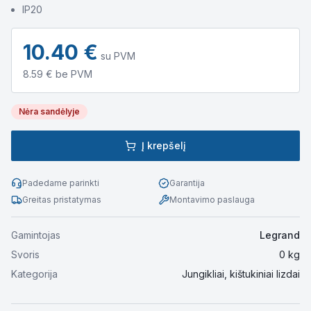
IP20
10.40
€
su PVM
8.59
€ be PVM
Nėra sandėlyje
Į krepšelį
Padedame parinkti
Garantija
Greitas pristatymas
Montavimo paslauga
Gamintojas
Legrand
Svoris
0
kg
Kategorija
Jungikliai, kištukiniai lizdai