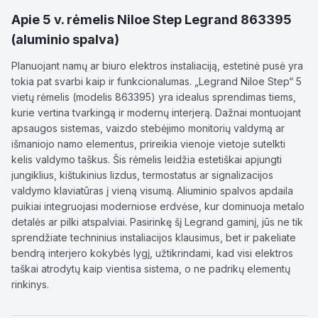
Apie
5 v. rėmelis Niloe Step Legrand 863395
(aluminio spalva)
Planuojant namų ar biuro elektros instaliaciją, estetinė pusė yra
tokia pat svarbi kaip ir funkcionalumas. „Legrand Niloe Step“ 5
vietų rėmelis (modelis 863395) yra idealus sprendimas tiems,
kurie vertina tvarkingą ir modernų interjerą. Dažnai montuojant
apsaugos sistemas, vaizdo stebėjimo monitorių valdymą ar
išmaniojo namo elementus, prireikia vienoje vietoje sutelkti
kelis valdymo taškus. Šis rėmelis leidžia estetiškai apjungti
jungiklius, kištukinius lizdus, termostatus ar signalizacijos
valdymo klaviatūras į vieną visumą. Aliuminio spalvos apdaila
puikiai integruojasi moderniose erdvėse, kur dominuoja metalo
detalės ar pilki atspalviai. Pasirinkę šį Legrand gaminį, jūs ne tik
sprendžiate techninius instaliacijos klausimus, bet ir pakeliate
bendrą interjero kokybės lygį, užtikrindami, kad visi elektros
taškai atrodytų kaip vientisa sistema, o ne padrikų elementų
rinkinys.