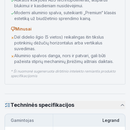
✓
blukimui ir kasdieniam nusidėvėjimui.
Moderni aliuminio spalva, suteikianti „Premium“ klasės
✓
estetiką už biudžetinio sprendimo kainą.
Minusai
Dėl didelio ilgio (5 vietos) reikalingas itin tikslus
✗
potinkinių dėžučių horizontalus arba vertikalus
suvedimas.
Aliuminio spalvos danga, nors ir patvari, gali būti
✗
pažeista stiprių mechaninių įbrėžimų aštriais daiktais.
* Ši nuomonė sugeneruota dirbtinio intelekto remiantis produkto
specifikacijomis
Techninės specifikacijos
Gamintojas
Legrand