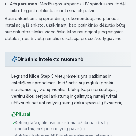
Atsparumas:
Medžiagos atsparios UV spinduliams, todėl
laikui bėgant neblunka ir nekeičia atspalvio.
Besirenkantiems šį sprendimą, rekomenduojame planuoti
instaliaciją iš anksto, užtikrinant, kad potinkinės dėžutės būtų
sumontuotos tiksliai viena šalia kitos naudojant jungiamąsias
detales, nes 5 vietų rėmelis reikalauja preciziško lygiavimo.
Dirbtinio intelekto nuomonė
Legrand Niloe Step 5 vietų rėmelis yra patikimas ir
estetiškas sprendimas, leidžiantis sujungti iki penkių
mechanizmų į vieną vientisą bloką. Kaip montuotojas,
vertinu šios serijos lankstumą ir galimybę rėmelį tvirtai
užfiksuoti net ant nelygių sienų dėka specialių fiksatorių.
Pliusai
Keturių taškų fiksavimo sistema užtikrina idealų
✓
prigludimą net prie nelygių paviršių.
Aukštos kokybės ABS technopolimeras, atsparus