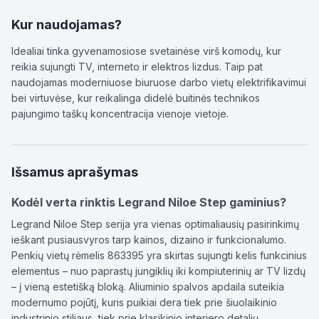
Kur naudojamas?
Idealiai tinka gyvenamosiose svetainėse virš komodų, kur
reikia sujungti TV, interneto ir elektros lizdus. Taip pat
naudojamas moderniuose biuruose darbo vietų elektrifikavimui
bei virtuvėse, kur reikalinga didelė buitinės technikos
pajungimo taškų koncentracija vienoje vietoje.
Išsamus aprašymas
Kodėl verta rinktis Legrand Niloe Step gaminius?
Legrand Niloe Step serija yra vienas optimaliausių pasirinkimų
ieškant pusiausvyros tarp kainos, dizaino ir funkcionalumo.
Penkių vietų rėmelis 863395 yra skirtas sujungti kelis funkcinius
elementus – nuo paprastų jungiklių iki kompiuterinių ar TV lizdų
– į vieną estetišką bloką. Aliuminio spalvos apdaila suteikia
modernumo pojūtį, kuris puikiai dera tiek prie šiuolaikinio
industrinio stiliaus, tiek prie klasikinio interjero detalių.