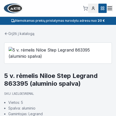
Nemokamas prekių pristatymas nurodytu adresu nuo
20 €
Grįžti į katalogą
5 v. rėmelis Niloe Step Legrand
863395 (aluminio spalva)
SKU:
LNILOE5REMAL
Vietos: 5
Spalva: aluminio
Gamintojas: Legrand