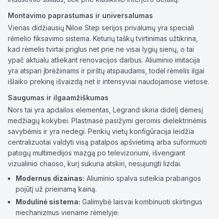
Montavimo paprastumas ir universalumas
Vienas didžiausių Niloe Step serijos privalumų yra speciali
rėmelio fiksavimo sistema. Keturių taškų tvirtinimas užtikrina,
kad rėmelis tvirtai priglus net prie ne visai lygių sienų, o tai
ypač aktualu atliekant renovacijos darbus. Aliuminio imitacija
yra atspari įbrėžimams ir pirštų atspaudams, todėl rėmelis ilgai
išlaiko prekinę išvaizdą net ir intensyviai naudojamose vietose.
Saugumas ir ilgaamžiškumas
Nors tai yra apdailos elementas, Legrand skiria didelį dėmesį
medžiagų kokybei. Plastmasė pasižymi geromis dielektrinėmis
savybėmis ir yra nedegi. Penkių vietų konfigūracija leidžia
centralizuotai valdyti visą patalpos apšvietimą arba suformuoti
patogų multimedijos mazgą po televizoriumi, išvengiant
vizualinio chaoso, kurį sukuria atskiri, nesujungti lizdai.
Modernus dizainas:
Aliuminio spalva suteikia prabangos
pojūtį už prieinamą kainą.
Modulinė sistema:
Galimybė laisvai kombinuoti skirtingus
mechanizmus viename rėmelyje.