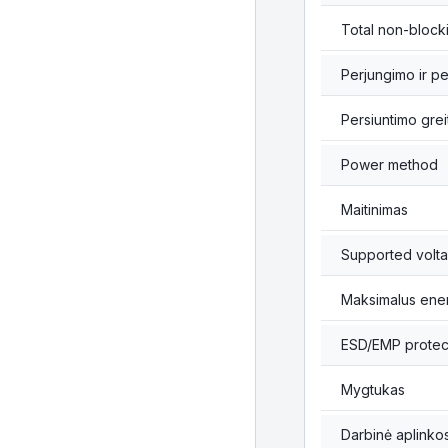
Total non-block
Perjungimo ir p
Persiuntimo grei
Power method
Maitinimas
Supported volt
Maksimalus ener
ESD/EMP protec
Mygtukas
Darbinė aplinko