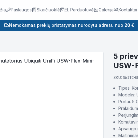
žia
Paslaugos
Skaičiuoklė
El. Parduotuvė
Galerija
Kontaktai
Nemokamas prekių pristatymas nurodytu adresu nuo
20 €
5 prie
USW-F
SKU:
SWITCHU
Tipas: Ko
Modelis:
Portai: 5 
Pralaidum
Perjungi
Komutavim
Apsauga n
Maitinim