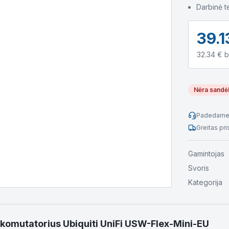
Darbinė t
39.1
32.34
€ b
Nėra sandė
Padedame 
Greitas pr
Gamintojas
Svoris
Kategorija
 komutatorius Ubiquiti UniFi USW-Flex-Mini-EU