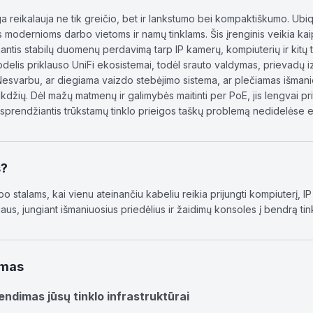
nga reikalauja ne tik greičio, bet ir lankstumo bei kompaktiškumo. Ub
s modernioms darbo vietoms ir namų tinklams. Šis įrenginis veikia ka
ntis stabilų duomenų perdavimą tarp IP kamerų, kompiuterių ir kitų tink
delis priklauso UniFi ekosistemai, todėl srauto valdymas, prievadų i
ų. Nesvarbu, ar diegiama vaizdo stebėjimo sistema, ar plečiamas išman
ikdžių. Dėl mažų matmenų ir galimybės maitinti per PoE, jis lengvai pri
, sprendžiantis trūkstamų tinklo prieigos taškų problemą nedidelėse 
s?
rbo stalams, kai vienu ateinančiu kabeliu reikia prijungti kompiuterį, 
aus, jungiant išmaniuosius priedėlius ir žaidimų konsoles į bendrą tin
ymas
ndimas jūsų tinklo infrastruktūrai