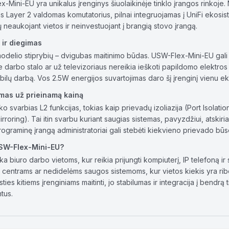
x-Mini-EU yra unikalus įrenginys šiuolaikinėje tinklo įrangos rinkoje.
as Layer 2 valdomas komutatorius, pilnai integruojamas į UniFi ekosiste
ų neaukojant vietos ir neinvestuojant į brangią stovo įrangą.
 ir diegimas
modelio stiprybių – dvigubas maitinimo būdas. USW-Flex-Mini-EU gali
ie darbo stalo ar už televizoriaus nereikia ieškoti papildomo elektros
abilų darbą. Vos 2.5W energijos suvartojimas daro šį įrenginį vienu e
mas už prieinamą kainą
ko svarbias L2 funkcijas, tokias kaip prievadų izoliazija (Port Isolatio
rroring). Tai itin svarbu kuriant saugias sistemas, pavyzdžiui, atski
rograminę įrangą administratoriai gali stebėti kiekvieno prievado būs
USW-Flex-Mini-EU?
tinka biuro darbo vietoms, kur reikia prijungti kompiuterį, IP telefoną
entrams ar nedidelėms saugos sistemoms, kur vietos kiekis yra ribotas
sties kitiems įrenginiams maitinti, jo stabilumas ir integracija į bendr
tus.