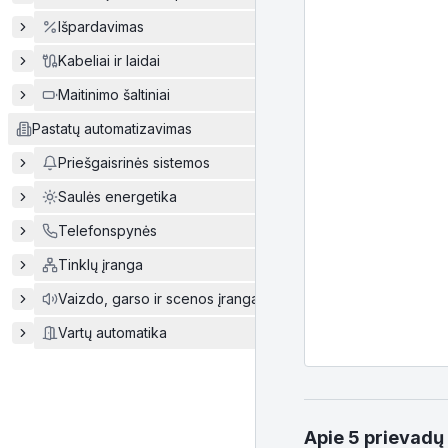
Išpardavimas
Kabeliai ir laidai
Maitinimo šaltiniai
Pastatų automatizavimas
Priešgaisrinės sistemos
Saulės energetika
Telefonspynės
Tinklų įranga
Vaizdo, garso ir scenos įranga
Vartų automatika
Apie
5 prievadų