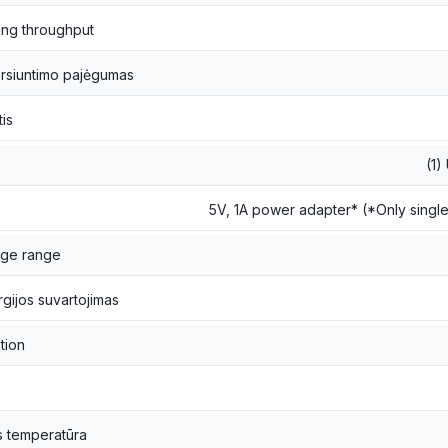
ing throughput
ersiuntimo pajėgumas
tis
(1)
5V, 1A power adapter* (*Only singl
age range
gijos suvartojimas
tion
s temperatūra