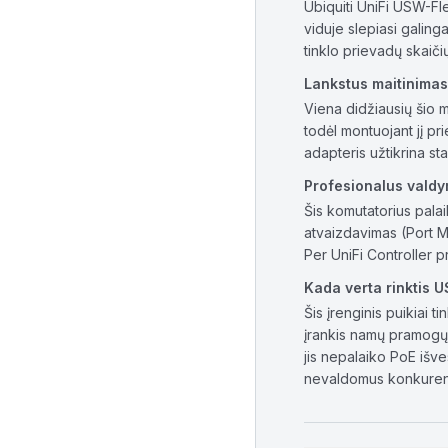
Ubiquiti UniFi USW-Fle
viduje slepiasi galing
tinklo prievadų skaiči
Lankstus maitinimas
Viena didžiausių šio 
todėl montuojant jį pr
adapteris užtikrina st
Profesionalus valdy
Šis komutatorius palai
atvaizdavimas (Port Mi
Per UniFi Controller p
Kada verta rinktis 
Šis įrenginis puikiai 
įrankis namų pramogų c
jis nepalaiko PoE išve
nevaldomus konkuren