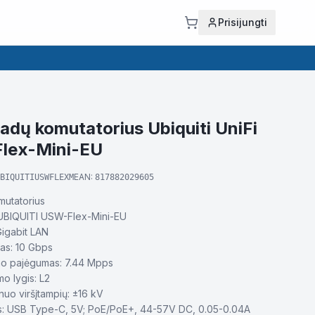
Prisijungti
vadų komutatorius Ubiquiti UniFi
lex-Mini-EU
EAN:
BIQUITIUSWFLEXM
817882029605
mutatorius
 UBIQUITI USW-Flex-Mini-EU
Gigabit LAN
as: 10 Gbps
mo pajėgumas: 7.44 Mpps
o lygis: L2
uo viršįtampių: ±16 kV
as: USB Type-C, 5V; PoE/PoE+, 44-57V DC, 0.05-0.04A