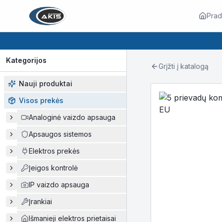
Prad
Kategorijos
Grįžti į katalogą
Nauji produktai
Visos prekės
Analoginė vaizdo apsauga
Apsaugos sistemos
Elektros prekės
Įeigos kontrolė
IP vaizdo apsauga
Įrankiai
Išmanieji elektros prietaisai