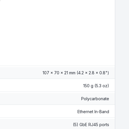
107 x 70 x 21 mm (4.2 x 2.8 x 0.8")
150 g (5.3 oz)
Polycarbonate
Ethernet In-Band
(5) GbE RJ45 ports