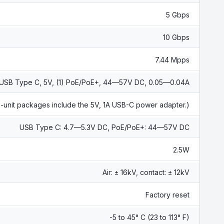
5 Gbps
10 Gbps
7.44 Mpps
 USB Type C, 5V, (1) PoE/PoE+, 44—57V DC, 0.05—0.04A
e-unit packages include the 5V, 1A USB-C power adapter.)
USB Type C: 4.7—5.3V DC, PoE/PoE+: 44—57V DC
2.5W
Air: ± 16kV, contact: ± 12kV
Factory reset
-5 to 45° C (23 to 113° F)