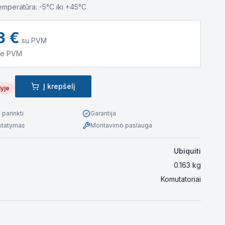
emperatūra: -5°C iki +45°C
3
€
su PVM
e PVM
Į krepšelį
lyje
parinkti
Garantija
istatymas
Montavimo paslauga
Ubiquiti
0.163
kg
Komutatoriai