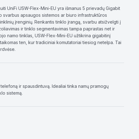
iquiti UniFi USW-Flex-Mini-EU yra išmanus 5 prievadų Gigabit
ip svarbus apsaugos sistemos ar biuro infrastruktūros
linių įrenginių. Renkantis tinklo įrangą, svarbu atsižvelgti į
zoliavimas ir tinklo segmentavimas tampa paprastas net ir
iojo namo tinklas, USW-Flex-Mini-EU užtikrina gigabitinį
taikomas ten, kur tradiciniai komutatoriai tiesiog netelpa. Tai
erdvėse.
IP telefoną ir spausdintuvą. Idealiai tinka namų pramogų
klo sistemą.