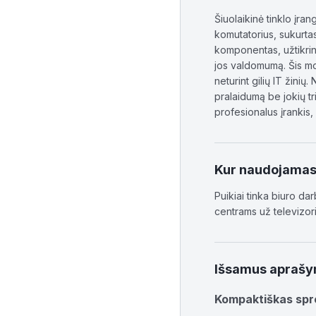
Šiuolaikinė tinklo įra
komutatorius, sukurta
komponentas, užtikrina
jos valdomumą. Šis mo
neturint gilių IT žini
pralaidumą be jokių tr
profesionalus įrankis
Kur naudojama
Puikiai tinka biuro da
centrams už televizori
Išsamus apraš
Kompaktiškas spre