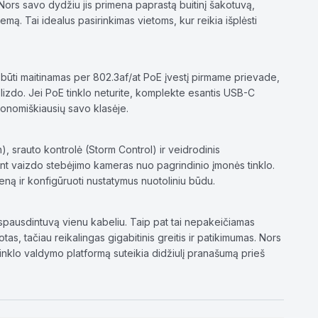
 Nors savo dydžiu jis primena paprastą buitinį šakotuvą,
mą. Tai idealus pasirinkimas vietoms, kur reikia išplėsti
 būti maitinamas per 802.3af/at PoE įvestį pirmame prievade,
 lizdo. Jei PoE tinklo neturite, komplekte esantis USB-C
konomiškiausių savo klasėje.
n), srauto kontrolė (Storm Control) ir veidrodinis
riant vaizdo stebėjimo kameras nuo pagrindinio įmonės tinklo.
eną ir konfigūruoti nustatymus nuotoliniu būdu.
 ir spausdintuvą vienu kabeliu. Taip pat tai nepakeičiamas
, tačiau reikalingas gigabitinis greitis ir patikimumas. Nors
ą tinklo valdymo platformą suteikia didžiulį pranašumą prieš