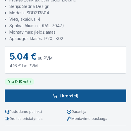
Serija: Sedna Design
Modelis: SDD313804
Vietų skaičius: 4
Spalva: Aliuminis (RAL 7047)
Montavimas: Įleidžiamas
Apsaugos klasės: IP20, IK02
5.04
€
su PVM
4.16
€ be PVM
Yra (>10 vnt.)
Į krepšelį
Padedame parinkti
Garantija
Greitas pristatymas
Montavimo paslauga