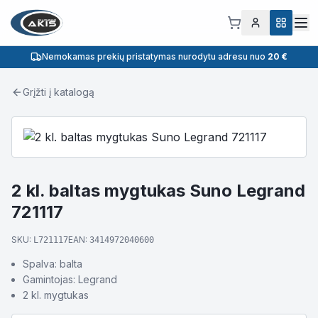
Nemokamas prekių pristatymas nurodytu adresu nuo
20 €
Grįžti į katalogą
2 kl. baltas mygtukas Suno Legrand
721117
SKU:
EAN:
L721117
3414972040600
Spalva: balta
Gamintojas: Legrand
2 kl. mygtukas