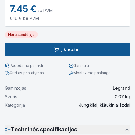
7.45
€
su PVM
6.16
€ be PVM
Nėra sandėlyje
Į krepšelį
Padedame parinkti
Garantija
Greitas pristatymas
Montavimo paslauga
Gamintojas
Legrand
Svoris
0.07
kg
Kategorija
Jungikliai, kištukiniai lizdai
Techninės specifikacijos