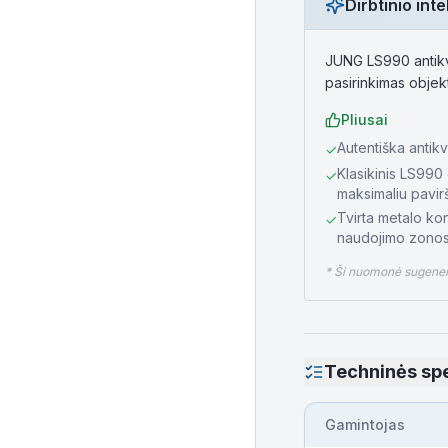
Dirbtinio in
JUNG LS990 antikva
pasirinkimas objek
Pliusai
Autentiška antikv
✓
Klasikinis LS990 
✓
maksimaliu pavirš
Tvirta metalo kon
✓
naudojimo zonos
* Ši nuomonė sugeneru
Techninės spe
Gamintojas