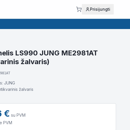
Prisijungti
ėmelis LS990 JUNG ME2981AT
arinis žalvaris)
981AT
as: JUNG
tikvarinis žalvaris
6
€
su PVM
e PVM