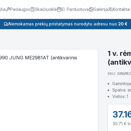
žia
Paslaugos
Skaičiuoklė
El. Parduotuvė
Galerija
Kontaktai
Nemokamas prekių pristatymas nurodytu adresu nuo
20 €
1 v. r
(antikv
SKU:
JUNGME2
Gamintoj
Spalva: an
Vietos: 1
37.1
30.71
€ b