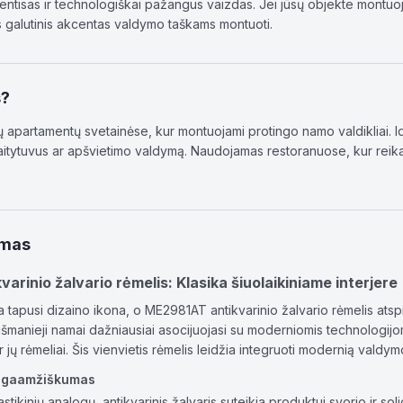
entisas ir technologiškai pažangus vaizdas. Jei jūsų objekte montuojam
us galutinis akcentas valdymo taškams montuoti.
s?
ų apartamentų svetainėse, kur montuojami protingo namo valdikliai. Ide
aitytuvus ar apšvietimo valdymą. Naudojamas restoranuose, kur reikal
ymas
rinio žalvario rėmelis: Klasika šiuolaikiniame interjere
 tapusi dizaino ikona, o ME2981AT antikvarinio žalvario rėmelis atsp
šmanieji namai dažniausiai asocijuojasi su moderniomis technologijomis
 ir jų rėmeliai. Šis vienvietis rėmelis leidžia integruoti modernią valdymo
ilgaamžiškumas
lastikinių analogų, antikvarinis žalvaris suteikia produktui svorio ir