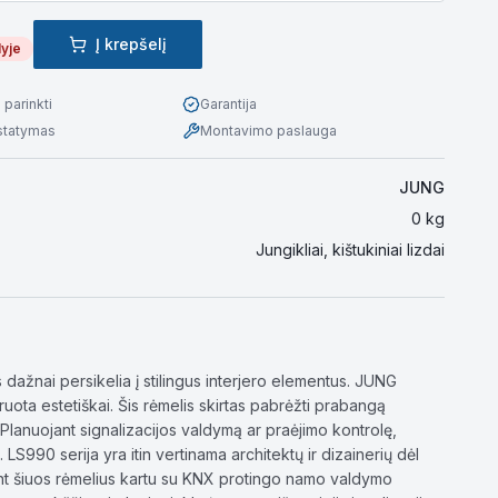
Į krepšelį
lyje
parinkti
Garantija
istatymas
Montavimo paslauga
JUNG
0
kg
Jungikliai, kištukiniai lizdai
ažnai persikelia į stilingus interjero elementus. JUNG
uota estetiškai. Šis rėmelis skirtas pabrėžti prabangą
Planuojant signalizacijos valdymą ar praėjimo kontrolę,
LS990 serija yra itin vertinama architektų ir dizainerių dėl
ant šiuos rėmelius kartu su KNX protingo namo valdymo