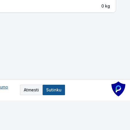
0 kg
tumo
Atmesti
Sutinku