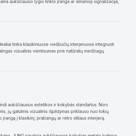
a aukščiausio lygio tinklo įranga ar išmanioji signalizacija,
aliai tinka klasikiniuose viešbučių interjeruose integruoti
ingas vizualinis vientisumas prie natūralių medžiagų
indi aukščiausius estetikos ir kokybės standartus. Nors
, jų galutinis vizualinis išpildymas priklauso nuo tokių
 įrangą į klasikinį, prabangų ar retro stiliaus interjerą.
 solidumo. JUNG naudoja aukščiausios kokybės metalo lydinius,