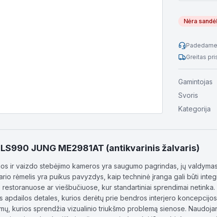
Nėra sandė
Padedame 
Greitas pr
Gamintojas
Svoris
Kategorija
is LS990 JUNG ME2981AT (antikvarinis žalvaris)
s ir vaizdo stebėjimo kameros yra saugumo pagrindas, jų valdymas d
rio rėmelis yra puikus pavyzdys, kaip techninė įranga gali būti integr
restoranuose ar viešbučiuose, kur standartiniai sprendimai netinka. 
as apdailos detales, kurios derėtų prie bendros interjero koncepcijos. 
ormų, kurios sprendžia vizualinio triukšmo problemą sienose. Naudoj