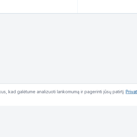
s, kad galėtume analizuoti lankomumą ir pagerinti jūsų patirtį.
Priva