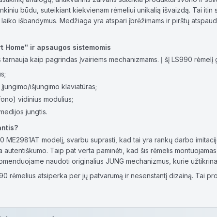
nkiniu būdu, suteikiant kiekvienam rėmeliui unikalią išvaizdą. Tai iti
ti laiko išbandymus. Medžiaga yra atspari įbrėžimams ir pirštų atspau
.
rt Home" ir apsaugos sistemomis
jis tarnauja kaip pagrindas įvairiems mechanizmams. Į šį LS990 rėmelį g
s;
jungimo/išjungimo klaviatūras;
ono) vidinius modulius;
medijos jungtis.
antis?
ME2981AT modelį, svarbu suprasti, kad tai yra rankų darbo imitacijos 
a autentiškumo. Taip pat verta paminėti, kad šis rėmelis montuojamas 
komenduojame naudoti originalius JUNG mechanizmus, kurie užtikrina id
90 rėmelius atsiperka per jų patvarumą ir nesenstantį dizainą. Tai pro