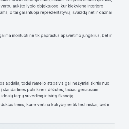
n svarbu aukšto lygio objektuose, kur kiekviena interjero
dams, o tai garantuoja reprezentatyvią išvaizdą net ir dažnai
alima montuoti ne tik paprastus apšvietimo jungiklius, bet ir:
apdaila, todėl rėmelio atspalvis gali nežymiai skirtis nuo
į standartines potinkines dėžutes, tačiau geriausiam
ealų tarpų suvedimą ir tvirtą fiksaciją.
duktas tiems, kurie vertina kokybę ne tik techniškai, bet ir