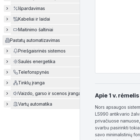
Išpardavimas
Kabeliai ir laidai
Maitinimo šaltiniai
Pastatų automatizavimas
Priešgaisrinės sistemos
Saulės energetika
Telefonspynės
Tinklų įranga
Vaizdo, garso ir scenos įranga
Apie
1 v. rėmel
Vartų automatika
Nors apsaugos sistemo
LS990 antikvario žalva
privačiuose namuose, 
svarbu pasirinkti toki
savo minimalistinių f