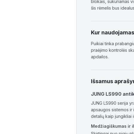
blokais, sukuriamas vi
šis rėmelis bus ideal
Kur naudojama
Puikiai tinka prabangi
praėjimo kontrolės sk
apdailos.
Išsamus apraš
JUNG LS990 antikva
JUNG LS990 serija yra
apsaugos sistemos ir i
detalių kaip jungikliai
Medžiagiškumas ir 
Skirtingai nuo pigių p