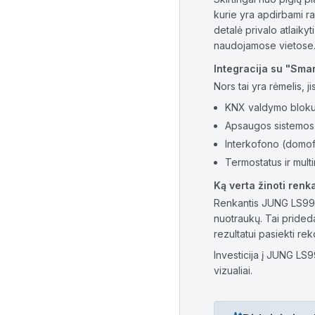
kurie yra apdirbami ra
detalė privalo atlaiky
naudojamose vietose
Integracija su "Sma
Nors tai yra rėmelis, 
KNX valdymo bloku
Apsaugos sistemos į
Interkofono (domof
Termostatus ir multi
Ką verta žinoti renk
Renkantis JUNG LS990 
nuotraukų. Tai prided
rezultatui pasiekti re
Investicija į JUNG LS9
vizualiai.