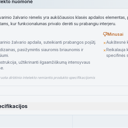
telekto nuomonė
rinio žalvario rėmelis yra aukščiausios klasės apdailos elementas, pa
tams, kur funkcionalumas privalo derėti su prabangiu interjeru.
Minusai
arinio žalvario apdaila, suteikianti prabangos pojūtį.
Aukštesnė k
✗
dizainas, pasižymintis siauromis briaunomis ir
Reikalauja 
✗
iumi.
specifinės 
strukcija, užtikrinanti ilgaamžiškumą intensyvaus
e.
ota dirbtinio intelekto remiantis produkto specifikacijomis
cifikacijos