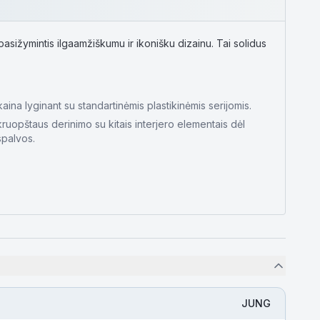
sižymintis ilgaamžiškumu ir ikonišku dizainu. Tai solidus
aina lyginant su standartinėmis plastikinėmis serijomis.
kruopštaus derinimo su kitais interjero elementais dėl
spalvos.
JUNG