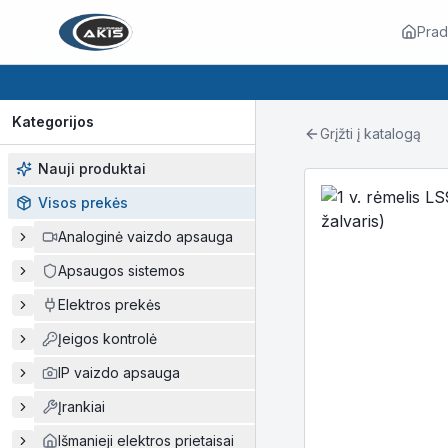
Prad
Kategorijos
Grįžti į katalogą
Nauji produktai
Visos prekės
Analoginė vaizdo apsauga
Apsaugos sistemos
Elektros prekės
Įeigos kontrolė
IP vaizdo apsauga
Įrankiai
Išmanieji elektros prietaisai