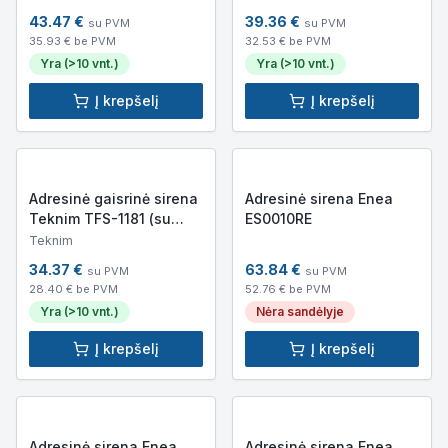
43.47
€
39.36
€
su PVM
su PVM
35.93
€ be PVM
32.53
€ be PVM
Yra (>10 vnt.)
Yra (>10 vnt.)
Į krepšelį
Į krepšelį
Adresinė gaisrinė sirena
Adresinė sirena Enea
Teknim TFS-1181 (su
ES0010RE
izoliatoriumi)
Teknim
34.37
€
63.84
€
su PVM
su PVM
28.40
€ be PVM
52.76
€ be PVM
Yra (>10 vnt.)
Nėra sandėlyje
Į krepšelį
Į krepšelį
Adresinė sirena Enea
Adresinė sirena Enea