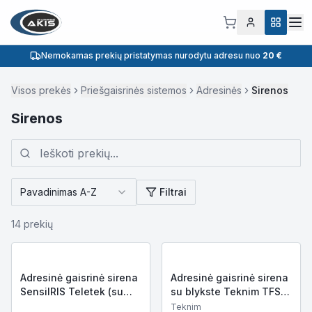
Nemokamas prekių pristatymas nurodytu adresu nuo
20 €
Visos prekės
Priešgaisrinės sistemos
Adresinės
Sirenos
Sirenos
Pavadinimas A-Z
Filtrai
14
prekių
Adresinė gaisrinė sirena
Adresinė gaisrinė sirena
SensilRIS Teletek (su
su blykste Teknim TFS-
blykste)
1182R
Teknim