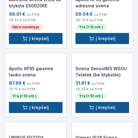
blykste ES0020RE
adresinė sirena
96.01
€
59.04
€
su PVM
su PVM
79.34
€ be PVM
48.79
€ be PVM
Nėra sandėlyje
Yra (>10 vnt.)
Į krepšelį
Į krepšelį
Apollo XP95 gaisrinė
Sirena SensolRIS WSOU
lauko sirena
Teletek (be blykstės)
87.96
€
31.81
€
su PVM
su PVM
72.70
€ be PVM
26.29
€ be PVM
Yra (>10 vnt.)
Yra (>10 vnt.)
Į krepšelį
Į krepšelį
UNIPOS FD7204
Vimpex IS28 Sirena