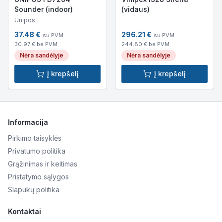
Sounder (indoor)
(vidaus)
Unipos
37.48
€
296.21
€
su PVM
su PVM
30.97
€ be PVM
244.80
€ be PVM
Nėra sandėlyje
Nėra sandėlyje
Į krepšelį
Į krepšelį
Informacija
Pirkimo taisyklės
Privatumo politika
Grąžinimas ir keitimas
Pristatymo sąlygos
Slapukų politika
Kontaktai