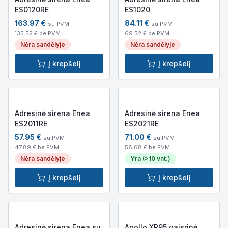
ES0120RE
ES1020
163.97
€
84.11
€
su PVM
su PVM
135.52
€ be PVM
69.52
€ be PVM
Nėra sandėlyje
Nėra sandėlyje
Į krepšelį
Į krepšelį
Adresinė sirena Enea
Adresinė sirena Enea
ES2011RE
ES2021RE
57.95
€
71.00
€
su PVM
su PVM
47.89
€ be PVM
58.68
€ be PVM
Nėra sandėlyje
Yra (>10 vnt.)
Į krepšelį
Į krepšelį
Adresinė sirena Enea su
Apollo XP95 gaisrinė