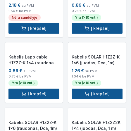
PV-FM001A
kV, 1 m)
2.18
€
0.89
€
su PVM
su PVM
1.80
€ be PVM
0.73
€ be PVM
Nėra sandėlyje
Yra (>10 vnt.)
Į krepšelį
Į krepšelį
Kabelis Lapp cable
Kabelis SOLAR H1Z2Z-K
H1Z2Z-K 1x4 (raudonas,
1x6 (juodas, Dca, 1m)
1 kV, 1 m)
0.89
€
1.26
€
su PVM
su PVM
0.73
€ be PVM
1.04
€ be PVM
Yra (>10 vnt.)
Yra (>10 vnt.)
Į krepšelį
Į krepšelį
Kabelis SOLAR H1Z2Z-K
Kabelis SOLAR H1Z2Z2K
1x6 (raudonas, Dca, 1m)
1x4 (juodas, Dca, 1 m)