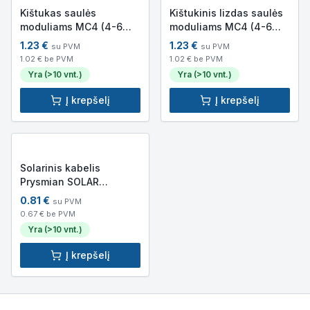
Kištukas saulės
Kištukinis lizdas saulės
moduliams MC4 (4-6
moduliams MC4 (4-6
mm²)
mm²)
1.23
€
1.23
€
su PVM
su PVM
1.02
€ be PVM
1.02
€ be PVM
Yra (>10 vnt.)
Yra (>10 vnt.)
Į krepšelį
Į krepšelį
Solarinis kabelis
Prysmian SOLAR
H1Z2Z2K 1×4 (raudonas,
0.81
€
su PVM
Dca, 1 m)
0.67
€ be PVM
Yra (>10 vnt.)
Į krepšelį