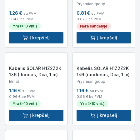
Prysmian group
1.26
€
0.81
€
su PVM
su PVM
1.04
€ be PVM
0.67
€ be PVM
Yra (>10 vnt.)
Nėra sandėlyje
Į krepšelį
Į krepšelį
Kabelis SOLAR H1Z2Z2K
Kabelis SOLAR H1Z2Z2K
1x6 (Juodas, Dca, 1 m)
1x6 (raudonas, Dca, 1 m)
Elmat
Prysmian group
1.16
€
1.16
€
su PVM
su PVM
0.96
€ be PVM
0.96
€ be PVM
Yra (>10 vnt.)
Yra (>10 vnt.)
Į krepšelį
Į krepšelį