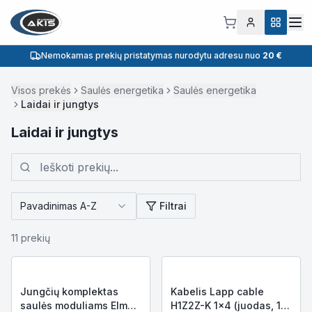
Nemokamas prekių pristatymas nurodytu adresu nuo
20 €
Visos prekės
Saulės energetika
Saulės energetika
Laidai ir jungtys
Laidai ir jungtys
Pavadinimas A-Z
Filtrai
11
prekių
Jungčių komplektas
Kabelis Lapp cable
saulės moduliams Elmat
H1Z2Z-K 1x4 (juodas, 1