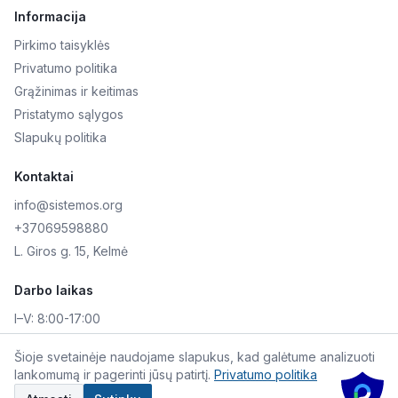
Informacija
Pirkimo taisyklės
Privatumo politika
Grąžinimas ir keitimas
Pristatymo sąlygos
Slapukų politika
Kontaktai
info@sistemos.org
+37069598880
L. Giros g. 15, Kelmė
Darbo laikas
I–V:
8:00-17:00
VI–VII:
Nedirbame
Šioje svetainėje naudojame slapukus, kad galėtume analizuoti
lankomumą ir pagerinti jūsų patirtį.
Privatumo politika
©
2026
Skaitmeninė AKIS. Visos teisės saugomos.