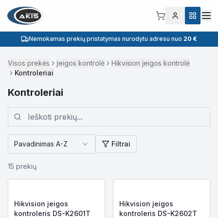
Nemokamas prekių pristatymas nurodytu adresu nuo
20 €
Visos prekės
Įeigos kontrolė
Hikvision įeigos kontrolė
Kontroleriai
Kontroleriai
Pavadinimas A-Z
Filtrai
15
prekių
Hikvision įeigos
Hikvision įeigos
kontroleris DS-K2601T
kontroleris DS-K2602T