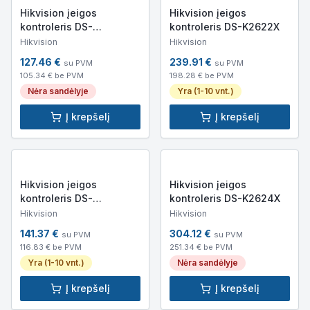
Hikvision įeigos
Hikvision įeigos
kontroleris DS-
kontroleris DS-K2622X
K2621X(P)
Hikvision
Hikvision
127.46
€
239.91
€
su PVM
su PVM
105.34
€ be PVM
198.28
€ be PVM
Nėra sandėlyje
Yra (1-10 vnt.)
Į krepšelį
Į krepšelį
Hikvision įeigos
Hikvision įeigos
kontroleris DS-
kontroleris DS-K2624X
K2622X(P)
Hikvision
Hikvision
141.37
€
304.12
€
su PVM
su PVM
116.83
€ be PVM
251.34
€ be PVM
Yra (1-10 vnt.)
Nėra sandėlyje
Į krepšelį
Į krepšelį