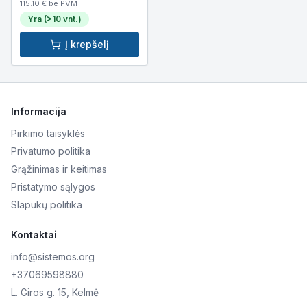
115.10
€ be PVM
Yra (>10 vnt.)
Į krepšelį
Informacija
Pirkimo taisyklės
Privatumo politika
Grąžinimas ir keitimas
Pristatymo sąlygos
Slapukų politika
Kontaktai
info@sistemos.org
+37069598880
L. Giros g. 15, Kelmė