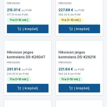
Hikvision
Hikvision
215.01
€
227.88
€
su PVM
su PVM
177.70
€ be PVM
188.33
€ be PVM
Yra (>10 vnt.)
Yra (1-10 vnt.)
Į krepšelį
Į krepšelį
Hikvision įeigos
Hikvision įeigos
kontroleris DS-K2604T
kontroleris DS-K2621X
Hikvision
Hikvision
291.91
€
221.84
€
su PVM
su PVM
241.25
€ be PVM
183.34
€ be PVM
Yra (>10 vnt.)
Yra (>10 vnt.)
Į krepšelį
Į krepšelį