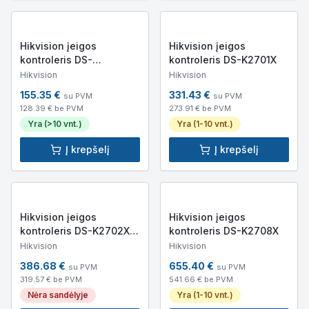
Hikvision įeigos
Hikvision įeigos
kontroleris DS-
kontroleris DS-K2701X
K2624X(P)
Hikvision
Hikvision
155.35
€
331.43
€
su PVM
su PVM
128.39
€ be PVM
273.91
€ be PVM
Yra (>10 vnt.)
Yra (1-10 vnt.)
Į krepšelį
Į krepšelį
Hikvision įeigos
Hikvision įeigos
kontroleris DS-K2702X
kontroleris DS-K2708X
(2 durų)
Hikvision
Hikvision
386.68
€
655.40
€
su PVM
su PVM
319.57
€ be PVM
541.66
€ be PVM
Nėra sandėlyje
Yra (1-10 vnt.)