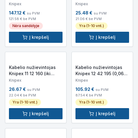
190
(Ø8–28mm)
Knipex
Knipex
147.12
€
25.48
€
su PVM
su PVM
121.58
€ be PVM
21.06
€ be PVM
Nėra sandėlyje
Yra (1-10 vnt.)
Į krepšelį
Į krepšelį
Kabelio nužievintojas
Kabelio nužievintojas
Knipex 11 12 160 (iki
Knipex 12 42 195 (0,06–
Ø5mm arba 10mm²)
10mm²)
Knipex
Knipex
26.67
€
105.92
€
su PVM
su PVM
22.04
€ be PVM
87.54
€ be PVM
Yra (1-10 vnt.)
Yra (1-10 vnt.)
Į krepšelį
Į krepšelį