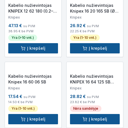
Kabelio nužievintojas
Kabelio nužievintojas
KNIPEX 12 62 180 (0.2–
Knipex 16 20 165 SB (Ø8–
6mm, 180mm)
28mm, su peiliu)
Knipex
Knipex
47.13
€
26.92
€
su PVM
su PVM
38.95
€ be PVM
22.25
€ be PVM
Yra (>10 vnt.)
Yra (1-10 vnt.)
Į krepšelį
Į krepšelį
Kabelio nužievintojas
Kabelio nužievintojas
Knipex 16 60 06 SB
KNIPEX 16 64 125 SB
(0.8–2.5mm)
Knipex
Knipex
17.54
€
28.82
€
su PVM
su PVM
14.50
€ be PVM
23.82
€ be PVM
Yra (1-10 vnt.)
Nėra sandėlyje
Į krepšelį
Į krepšelį