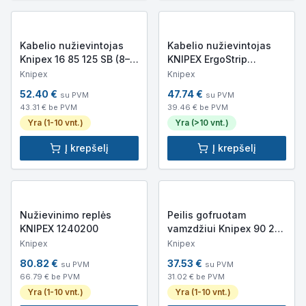
Kabelio nužievintojas
Kabelio nužievintojas
Knipex 16 85 125 SB (8–
KNIPEX ErgoStrip
13mm, 0.2–4mm²)
169501SB
Knipex
Knipex
52.40
€
47.74
€
su PVM
su PVM
43.31
€ be PVM
39.46
€ be PVM
Yra (1-10 vnt.)
Yra (>10 vnt.)
Į krepšelį
Į krepšelį
Nužievinimo replės
Peilis gofruotam
KNIPEX 1240200
vamzdžiui Knipex 90 22
02 SB (13–32mm, 0.2–
Knipex
Knipex
4mm²)
80.82
€
37.53
€
su PVM
su PVM
66.79
€ be PVM
31.02
€ be PVM
Yra (1-10 vnt.)
Yra (1-10 vnt.)