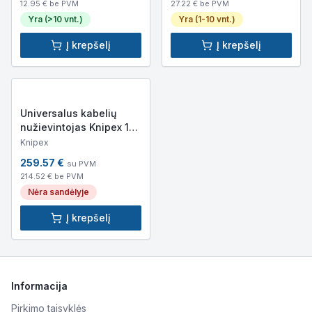
12.95
€ be PVM
27.22
€ be PVM
Yra (>10 vnt.)
Yra (1-10 vnt.)
Į krepšelį
Į krepšelį
Universalus kabelių
nužievintojas Knipex 16
40 150
Knipex
259.57
€
su PVM
214.52
€ be PVM
Nėra sandėlyje
Į krepšelį
Informacija
Pirkimo taisyklės