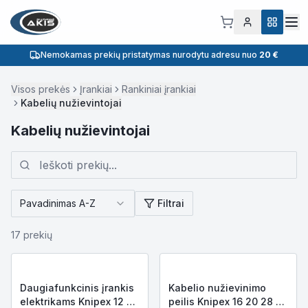
Nemokamas prekių pristatymas nurodytu adresu nuo
20 €
Visos prekės
Įrankiai
Rankiniai įrankiai
Kabelių nužievintojai
Kabelių nužievintojai
Pavadinimas A-Z
Filtrai
17
prekių
Daugiafunkcinis įrankis
Kabelio nužievinimo
elektrikams Knipex 12 72
peilis Knipex 16 20 28 SB