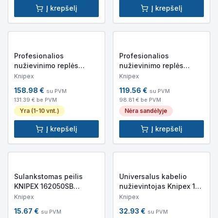
Į krepšelį
Į krepšelį
Profesionalios
Profesionalios
nužievinimo replės
nužievinimo replės
KNIPEX 121212 (4-10mm)
PreciStrip KNIPEX
Knipex
Knipex
1252195 (0.08-16mm)
158.98
€
119.56
€
su PVM
su PVM
131.39
€ be PVM
98.81
€ be PVM
Yra (1-10 vnt.)
Nėra sandėlyje
Į krepšelį
Į krepšelį
Sulankstomas peilis
Universalus kabelio
KNIPEX 162050SB
nužievintojas Knipex 16
(80mm)
90 130 SB
Knipex
Knipex
15.67
€
32.93
€
su PVM
su PVM