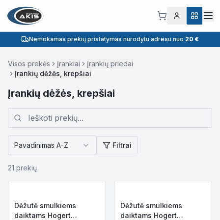
Nemokamas prekių pristatymas nurodytu adresu nuo
20 €
Visos prekės
Įrankiai
Įrankių priedai
Įrankių dėžės, krepšiai
Įrankių dėžės, krepšiai
Pavadinimas A-Z
Filtrai
21
prekių
Dėžutė smulkiems
Dėžutė smulkiems
daiktams Hogert
daiktams Hogert