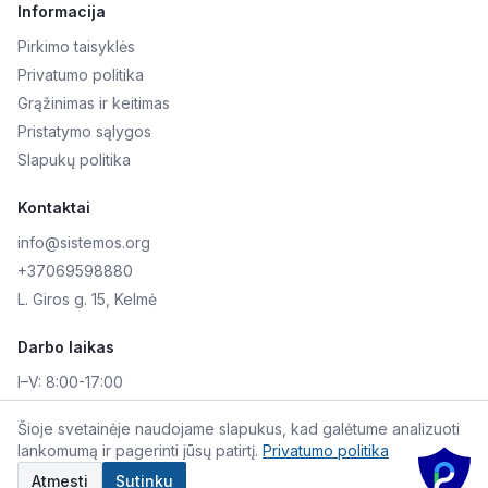
Informacija
Pirkimo taisyklės
Privatumo politika
Grąžinimas ir keitimas
Pristatymo sąlygos
Slapukų politika
Kontaktai
info@sistemos.org
+37069598880
L. Giros g. 15, Kelmė
Darbo laikas
I–V:
8:00-17:00
VI–VII:
Nedirbame
Šioje svetainėje naudojame slapukus, kad galėtume analizuoti
lankomumą ir pagerinti jūsų patirtį.
Privatumo politika
©
2026
Skaitmeninė AKIS. Visos teisės saugomos.
Atmesti
Sutinku