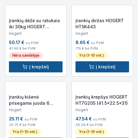
Įrankių dėžė su ratukais
Įrankių diržas HOGERT
iki 30kg HOGERT
HT5K443
HT7G081
Hogert
Hogert
50.17
€
8.65
€
su PVM
su PVM
41.46
€ be PVM
7.15
€ be PVM
Nėra sandėlyje
Yra (1-10 vnt.)
Į krepšelį
Į krepšelį
Įrankių kišenė
Įrankių krepšys HOGERT
prisegama juoda 6
HT7G205 (41.5x22.5x31)
skyrių (2vnt) HOGERT
Hogert
Hogert
HT5K449
25.11
€
47.54
€
su PVM
su PVM
20.75
€ be PVM
39.29
€ be PVM
Yra (1-10 vnt.)
Yra (1-10 vnt.)