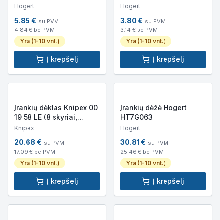
HT7G022
HT7G509
Hogert
Hogert
5.85
€
3.80
€
su PVM
su PVM
4.84
€ be PVM
3.14
€ be PVM
Yra (1-10 vnt.)
Yra (1-10 vnt.)
Į krepšelį
Į krepšelį
Įrankių dėklas Knipex 00
Įrankių dėžė Hogert
19 58 LE (8 skyriai,
HT7G063
patvarus poliesterio
Knipex
Hogert
audinys)
20.68
€
30.81
€
su PVM
su PVM
17.09
€ be PVM
25.46
€ be PVM
Yra (1-10 vnt.)
Yra (1-10 vnt.)
Į krepšelį
Į krepšelį