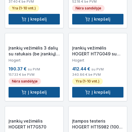
37.40
€ be PVM
52.18
€ be PVM
Yra (1-10 vnt.)
Nėra sandėlyje
Į krepšelį
Į krepšelį
Įrankių vežimėlis 3 dalių
Įrankių vežimėlis
su ratukais (be įrankių)
HOGERT HT7G049 su
HOGERT HT7G080
ratukais (7 stalčiai,
Hogert
Hogert
šoninės durelės, be
190.37
€
412.44
€
su PVM
su PVM
įrankių)
157.33
€ be PVM
340.86
€ be PVM
Nėra sandėlyje
Yra (1-10 vnt.)
Į krepšelį
Į krepšelį
Įrankių vežimėlis
Įtampos testeris
HOGERT HT7G570
HOGERT HT1S982 (100-