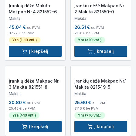
Įrankių dėžė Makita
Įrankių dėžė Makpac Nr.
Makpac Nr.4 821552-6
2 Makita 821550-0
(395x295x320mm)
Makita
Makita
45.04
€
26.51
€
su PVM
su PVM
37.22
€ be PVM
21.91
€ be PVM
Yra (1-10 vnt.)
Yra (>10 vnt.)
Į krepšelį
Į krepšelį
Įrankių dėžė Makpac Nr.
Įrankių dėžė Makpac Nr.1
3 Makita 821551-8
Makita 821549-5
Makita
Makita
30.80
€
25.60
€
su PVM
su PVM
25.45
€ be PVM
21.16
€ be PVM
Yra (>10 vnt.)
Yra (>10 vnt.)
Į krepšelį
Į krepšelį