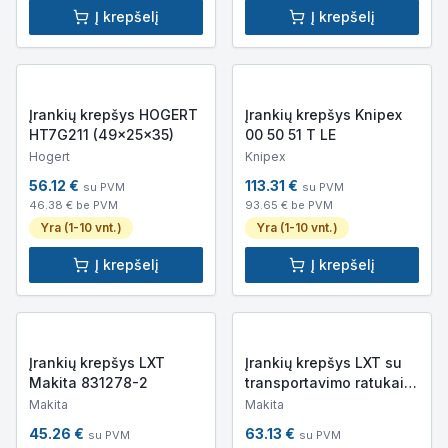
Į krepšelį
Į krepšelį
Įrankių krepšys HOGERT
Įrankių krepšys Knipex
HT7G211 (49x25x35)
00 50 51 T LE
Hogert
Knipex
56.12
€
113.31
€
su PVM
su PVM
46.38
€ be PVM
93.65
€ be PVM
Yra (1-10 vnt.)
Yra (1-10 vnt.)
Į krepšelį
Į krepšelį
Įrankių krepšys LXT
Įrankių krepšys LXT su
Makita 831278-2
transportavimo ratukais
Makita 831279-0
Makita
Makita
45.26
€
63.13
€
su PVM
su PVM