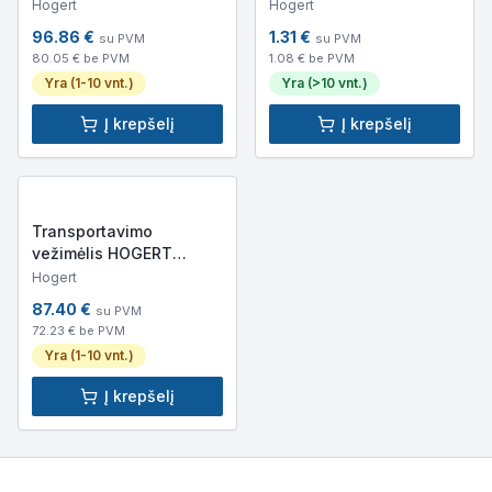
250V, 140mm)
Hogert
Hogert
96.86
€
1.31
€
su PVM
su PVM
80.05
€ be PVM
1.08
€ be PVM
Yra (1-10 vnt.)
Yra (>10 vnt.)
Į krepšelį
Į krepšelį
Transportavimo
vežimėlis HOGERT
HT7G555 (900x600)
Hogert
87.40
€
su PVM
72.23
€ be PVM
Yra (1-10 vnt.)
Į krepšelį