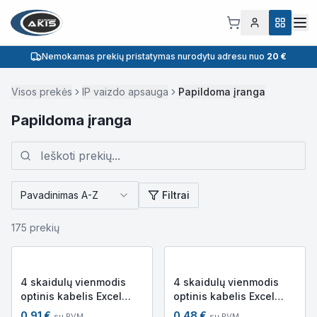
Nemokamas prekių pristatymas nurodytu adresu nuo
20 €
Visos prekės
IP vaizdo apsauga
Papildoma įranga
Papildoma įranga
Pavadinimas A-Z
Filtrai
175
prekių
4 skaidulų vienmodis
4 skaidulų vienmodis
optinis kabelis Excel
optinis kabelis Excel
205-331 (OS2, 9/125,
205-332 (OS2, LSFRZH,
0.91
€
0.48
€
su PVM
su PVM