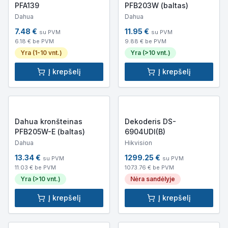
PFA139
PFB203W (baltas)
Dahua
Dahua
7.48
€
11.95
€
su PVM
su PVM
6.18
€ be PVM
9.88
€ be PVM
Yra (1-10 vnt.)
Yra (>10 vnt.)
Į krepšelį
Į krepšelį
Dahua kronšteinas
Dekoderis DS-
PFB205W-E (baltas)
6904UDI(B)
Dahua
Hikvision
13.34
€
1299.25
€
su PVM
su PVM
11.03
€ be PVM
1073.76
€ be PVM
Yra (>10 vnt.)
Nėra sandėlyje
Į krepšelį
Į krepšelį