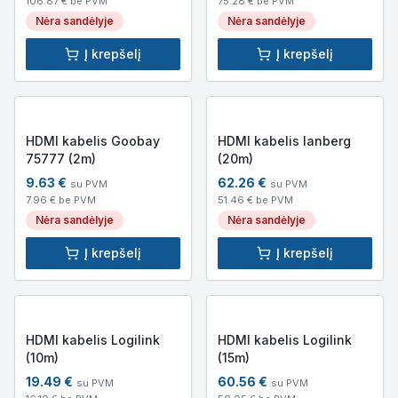
106.87
€ be PVM
75.28
€ be PVM
Nėra sandėlyje
Nėra sandėlyje
Į krepšelį
Į krepšelį
HDMI kabelis Goobay
HDMI kabelis lanberg
75777 (2m)
(20m)
9.63
€
62.26
€
su PVM
su PVM
7.96
€ be PVM
51.46
€ be PVM
Nėra sandėlyje
Nėra sandėlyje
Į krepšelį
Į krepšelį
HDMI kabelis Logilink
HDMI kabelis Logilink
(10m)
(15m)
19.49
€
60.56
€
su PVM
su PVM