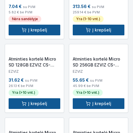
7.04
€
313.56
€
su PVM
su PVM
5.82
€ be PVM
259.14
€ be PVM
Nėra sandėlyje
Yra (1-10 vnt.)
Į krepšelį
Į krepšelį
Atminties kortelė Micro
Atminties kortelė Micro
SD 128GB EZVIZ CS-
SD 256GB EZVIZ CS-
CMT-CARDT128G-D
CMT-CARDT256G
EZVIZ
EZVIZ
31.62
€
55.65
€
su PVM
su PVM
26.13
€ be PVM
45.99
€ be PVM
Yra (>10 vnt.)
Yra (>10 vnt.)
Į krepšelį
Į krepšelį
Atminties kortelė Micro
Atminties kortelė Micro