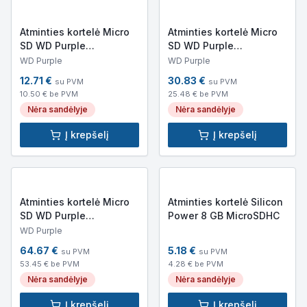
Atminties kortelė Micro
Atminties kortelė Micro
SD WD Purple
SD WD Purple
WDD064G1P0C
WDD128G1P0C
WD Purple
WD Purple
12.71
€
30.83
€
su PVM
su PVM
10.50
€ be PVM
25.48
€ be PVM
Nėra sandėlyje
Nėra sandėlyje
Į krepšelį
Į krepšelį
Atminties kortelė Micro
Atminties kortelė Silicon
SD WD Purple
Power 8 GB MicroSDHC
WDD256G1P0C
WD Purple
64.67
€
5.18
€
su PVM
su PVM
53.45
€ be PVM
4.28
€ be PVM
Nėra sandėlyje
Nėra sandėlyje
Į krepšelį
Į krepšelį