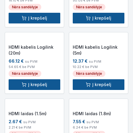
16.10
€ be PVM
50.05
€ be PVM
Nėra sandėlyje
Nėra sandėlyje
Į krepšelį
Į krepšelį
HDMI kabelis Logilink
HDMI kabelis Logilink
(20m)
(5m)
66.12
€
12.37
€
su PVM
su PVM
54.65
€ be PVM
10.22
€ be PVM
Nėra sandėlyje
Nėra sandėlyje
Į krepšelį
Į krepšelį
HDMI laidas (1.5m)
HDMI laidas (1.8m)
2.67
€
7.55
€
su PVM
su PVM
2.21
€ be PVM
6.24
€ be PVM