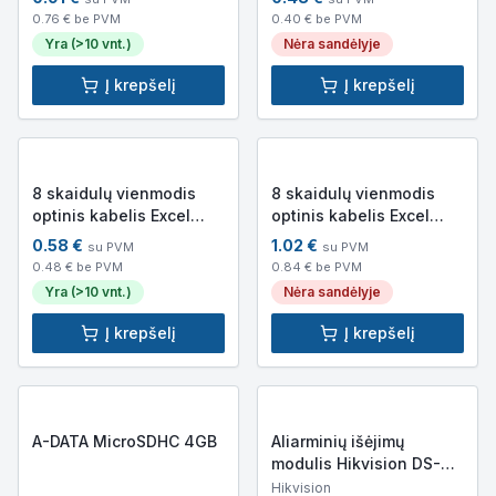
G657.A2, LSFRZH,
Cca, UV)
0.76
€ be PVM
0.40
€ be PVM
Cca(s1b-d0-a1), UV)
Yra (>10 vnt.)
Nėra sandėlyje
Į krepšelį
Į krepšelį
8 skaidulų vienmodis
8 skaidulų vienmodis
optinis kabelis Excel
optinis kabelis Excel
205-301 (OS2, 9/125,
205-306 (OS2, 9/125,
0.58
€
1.02
€
su PVM
su PVM
G652D, LSZH, Dca,
G.652D, LSZH, Eca)
0.48
€ be PVM
0.84
€ be PVM
1000N, UV)
Yra (>10 vnt.)
Nėra sandėlyje
Į krepšelį
Į krepšelį
A-DATA MicroSDHC 4GB
Aliarminių išėjimų
modulis Hikvision DS-
2FM2466
Hikvision