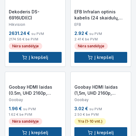
Dekoderis DS-
EFB Infralan optinis
6916UDI(C)
kabelis (24 skaidulų,
Multimode, 50/125 MM)
Hikvision
EFB
2631.24
€
2.92
€
su PVM
su PVM
2174.58
€ be PVM
2.41
€ be PVM
Nėra sandėlyje
Nėra sandėlyje
Į krepšelį
Į krepšelį
Goobay HDMI laidas
Goobay HDMI laidas
(0.5m, UHD 2160p,
(1,5m, UHD 2160p,
padengtas auksu)
padengtas auksu)
Goobay
Goobay
1.96
€
3.02
€
su PVM
su PVM
1.62
€ be PVM
2.50
€ be PVM
Nėra sandėlyje
Yra (1-10 vnt.)
Į krepšelį
Į krepšelį