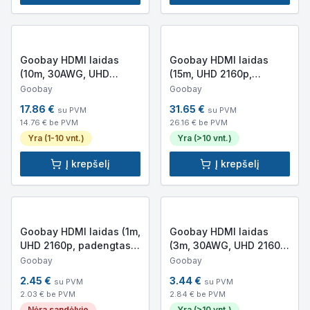
Goobay HDMI laidas
Goobay HDMI laidas
(10m, 30AWG, UHD
(15m, UHD 2160p,
2160p, padengtas
padengtas auksu)
Goobay
Goobay
auksu)
17.86
€
31.65
€
su PVM
su PVM
14.76
€ be PVM
26.16
€ be PVM
Yra (1-10 vnt.)
Yra (>10 vnt.)
Į krepšelį
Į krepšelį
Goobay HDMI laidas (1m,
Goobay HDMI laidas
UHD 2160p, padengtas
(3m, 30AWG, UHD 2160p,
auksu)
padengtas auksu)
Goobay
Goobay
2.45
€
3.44
€
su PVM
su PVM
2.03
€ be PVM
2.84
€ be PVM
Nėra sandėlyje
Yra (>10 vnt.)