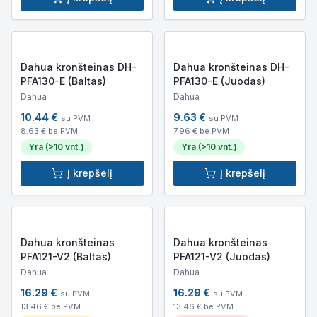
Dahua kronšteinas DH-
Dahua kronšteinas DH-
PFA130-E (Baltas)
PFA130-E (Juodas)
Dahua
Dahua
10.44
€
9.63
€
su PVM
su PVM
8.63
€ be PVM
7.96
€ be PVM
Yra (>10 vnt.)
Yra (>10 vnt.)
Į krepšelį
Į krepšelį
Dahua kronšteinas
Dahua kronšteinas
PFA121-V2 (Baltas)
PFA121-V2 (Juodas)
Dahua
Dahua
16.29
€
16.29
€
su PVM
su PVM
13.46
€ be PVM
13.46
€ be PVM