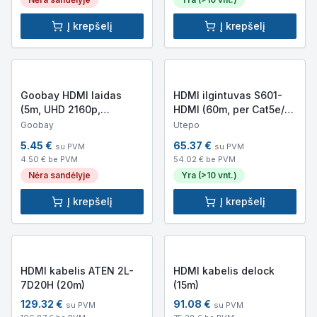
Į krepšelį
Į krepšelį
Goobay HDMI laidas
HDMI ilgintuvas S601-
(5m, UHD 2160p,
HDMI (60m, per Cat5e/6
padengtas auksu)
kabelį)
Goobay
Utepo
5.45
€
65.37
€
su PVM
su PVM
4.50
€ be PVM
54.02
€ be PVM
Nėra sandėlyje
Yra (>10 vnt.)
Į krepšelį
Į krepšelį
HDMI kabelis ATEN 2L-
HDMI kabelis delock
7D20H (20m)
(15m)
129.32
€
91.08
€
su PVM
su PVM