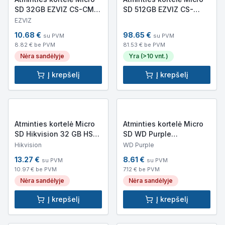
SD 32GB EZVIZ CS-CMT-
SD 512GB EZVIZ CS-
CARDT32GDD
CMT-CARDT512GHM
EZVIZ
10.68
€
98.65
€
su PVM
su PVM
8.82
€ be PVM
81.53
€ be PVM
Nėra sandėlyje
Yra (>10 vnt.)
Į krepšelį
Į krepšelį
Atminties kortelė Micro
Atminties kortelė Micro
SD Hikvision 32 GB HS-
SD WD Purple
TF-L2I/32G
WDD032G1P0C
Hikvision
WD Purple
13.27
€
8.61
€
su PVM
su PVM
10.97
€ be PVM
7.12
€ be PVM
Nėra sandėlyje
Nėra sandėlyje
Į krepšelį
Į krepšelį