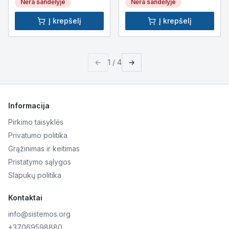
Nėra sandėlyje
Nėra sandėlyje
Į krepšelį
Į krepšelį
←
1
/
4
→
Informacija
Pirkimo taisyklės
Privatumo politika
Grąžinimas ir keitimas
Pristatymo sąlygos
Slapukų politika
Kontaktai
info@sistemos.org
+37069598880