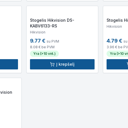
Stogelis Hikvision DS-
Stogelis H
KABV6133-RS
Hikvision
Hikvision
9.77
€
4.79
€
su PVM
su
8.08
€ be PVM
3.96
€ be P
Yra (>10 vnt.)
Yra (>10 vn
Į krepšelį
kvision