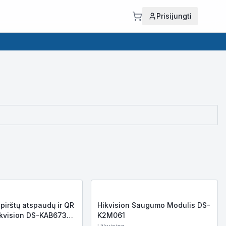
Prisijungti
 pirštų atspaudų ir QR
Hikvision Saugumo Modulis DS-
ikvision DS-KAB673-
K2M061