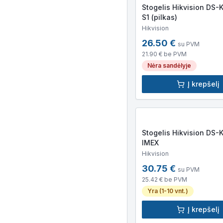
Stogelis Hikvision DS
S1 (pilkas)
Hikvision
26.50
€
su PVM
21.90
€ be PVM
Nėra sandėlyje
Į krepšelį
Stogelis Hikvision DS-
IMEX
Hikvision
30.75
€
su PVM
25.42
€ be PVM
Yra (1-10 vnt.)
Į krepšelį