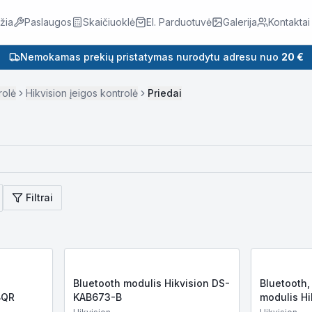
žia
Paslaugos
Skaičiuoklė
El. Parduotuvė
Galerija
Kontaktai
Nemokamas prekių pristatymas nurodytu adresu nuo
20 €
rolė
Hikvision įeigos kontrolė
Priedai
Filtrai
s
Bluetooth modulis Hikvision DS-
Bluetooth,
BQR
KAB673-B
modulis H
FBQR