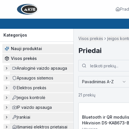
Prad
Kategorijos
Visos prekės
Įeigos kont
Nauji produktai
Priedai
Visos prekės
Analoginė vaizdo apsauga
Apsaugos sistemos
Pavadinimas A-Z
Elektros prekės
21
prekių
Įeigos kontrolė
IP vaizdo apsauga
Įrankiai
Bluetooth ir QR moduli
Hikvision DS-KAB673-
Išmanieji elektros prietaisai