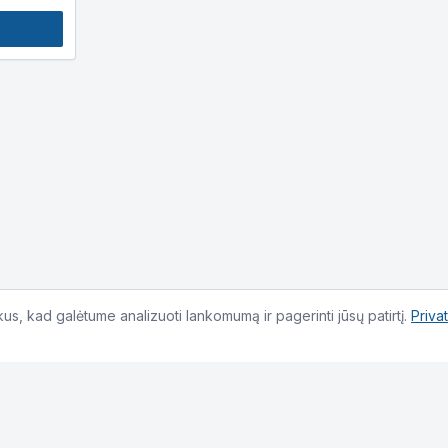
s, kad galėtume analizuoti lankomumą ir pagerinti jūsų patirtį.
Priva