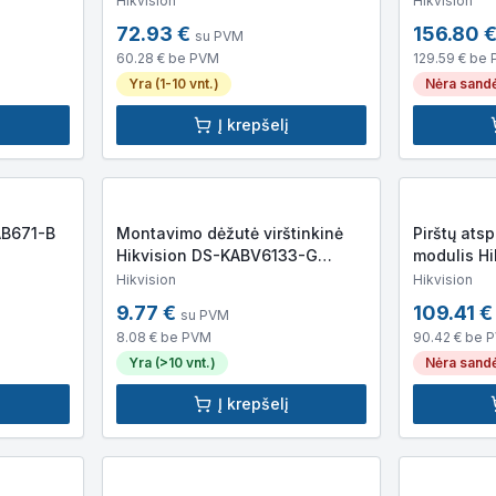
Hikvision
Hikvision
72.93
€
156.80
su PVM
60.28
€ be PVM
129.59
€ be 
Yra (1-10 vnt.)
Nėra sandė
Į krepšelį
ovas DS-KAB671-B
Montavimo dėžutė virštinkinė
Pirštų ats
Hikvision DS-KABV6133-G
modulis H
SURFACE
FB
Hikvision
Hikvision
9.77
€
109.41
€
su PVM
8.08
€ be PVM
90.42
€ be 
Yra (>10 vnt.)
Nėra sandė
Į krepšelį