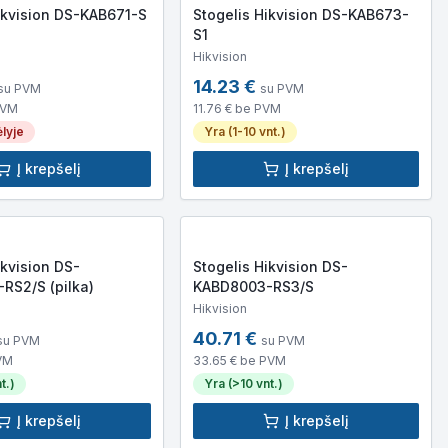
ikvision DS-KAB671-S
Stogelis Hikvision DS-KAB673-
S1
Hikvision
14.23
€
su PVM
su PVM
PVM
11.76
€ be PVM
lyje
Yra (1-10 vnt.)
Į krepšelį
Į krepšelį
ikvision DS-
Stogelis Hikvision DS-
RS2/S (pilka)
KABD8003-RS3/S
Hikvision
40.71
€
su PVM
su PVM
VM
33.65
€ be PVM
t.)
Yra (>10 vnt.)
Į krepšelį
Į krepšelį