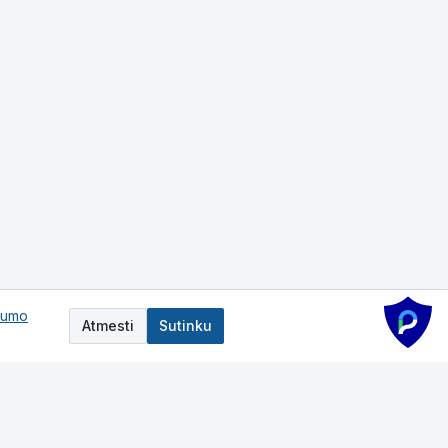
tumo
Atmesti
Sutinku