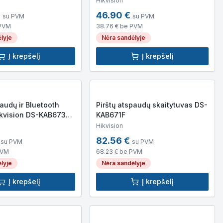
Hikvision
€
46.90
€
su PVM
su PVM
PVM
38.76
€ be PVM
lyje
Nėra sandėlyje
Į krepšelį
Į krepšelį
paudų ir Bluetooth
Pirštų atspaudų skaitytuvas DS-
ikvision DS-KAB673-
KAB671F
Hikvision
82.56
€
su PVM
su PVM
PVM
68.23
€ be PVM
lyje
Nėra sandėlyje
Į krepšelį
Į krepšelį