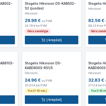
-KAB502-
Stogelis Hikvision DS-KAB502-
Stogelis H
S2 (juodas)
Hikvision
Hikvision
29.98
€
82.56
€
su PVM
24.78
€ be PVM
68.23
€ be 
Nėra sandėlyje
Nėra sandė
Į krepšelį
KAB8103-
Stogelis Hikvision DS-
Stogelis H
KABD8003-RS1/S
KABD8003-
Hikvision
Hikvision
24.96
€
32.83
€
su PVM
20.63
€ be PVM
27.13
€ be P
Yra (1-10 vnt.)
Yra (>10 vn
Į krepšelį