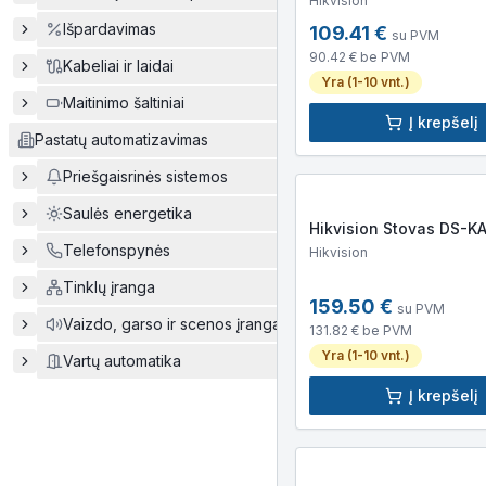
Hikvision
Išpardavimas
109.41
€
su PVM
90.42
€ be PVM
Kabeliai ir laidai
Yra (1-10 vnt.)
Maitinimo šaltiniai
Į krepšelį
Pastatų automatizavimas
Priešgaisrinės sistemos
Saulės energetika
Hikvision St
Telefonspynės
Hikvision
Tinklų įranga
159.50
€
su PVM
Vaizdo, garso ir scenos įranga
131.82
€ be PVM
Yra (1-10 vnt.)
Vartų automatika
Į krepšelį