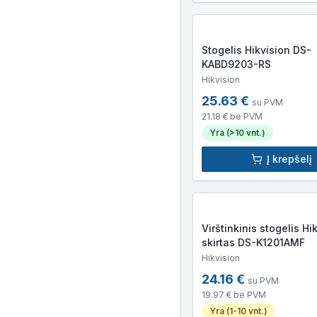
Stogelis Hikvision DS-
KABD9203-RS
Hikvision
25.63
€
su PVM
21.18
€ be PVM
Yra (>10 vnt.)
Į krepšelį
Virštinkinis stogelis Hi
skirtas DS-K1201AMF
Hikvision
24.16
€
su PVM
19.97
€ be PVM
Yra (1-10 vnt.)