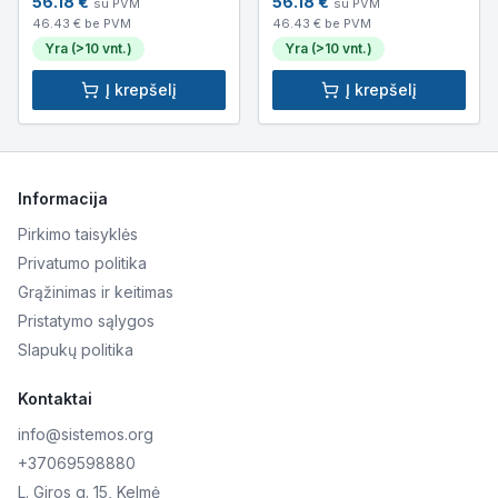
56.18
€
56.18
€
su PVM
su PVM
46.43
€ be PVM
46.43
€ be PVM
Yra (>10 vnt.)
Yra (>10 vnt.)
Į krepšelį
Į krepšelį
Informacija
Pirkimo taisyklės
Privatumo politika
Grąžinimas ir keitimas
Pristatymo sąlygos
Slapukų politika
Kontaktai
info@sistemos.org
+37069598880
L. Giros g. 15, Kelmė