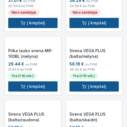
37.01
€
36.29
€
su PVM
su PVM
30.59
€ be PVM
29.99
€ be PVM
Nėra sandėlyje
Nėra sandėlyje
Į krepšelį
Į krepšelį
Pilka lauko sirena MR-
Sirena VEGA PLUS
100BL (mėlyna)
(balta/mėlyna)
26.44
€
56.18
€
su PVM
su PVM
21.85
€ be PVM
46.43
€ be PVM
Yra (>10 vnt.)
Yra (>10 vnt.)
Į krepšelį
Į krepšelį
Sirena VEGA PLUS
Sirena VEGA PLUS
(balta/raudona)
(balta/skaidri)