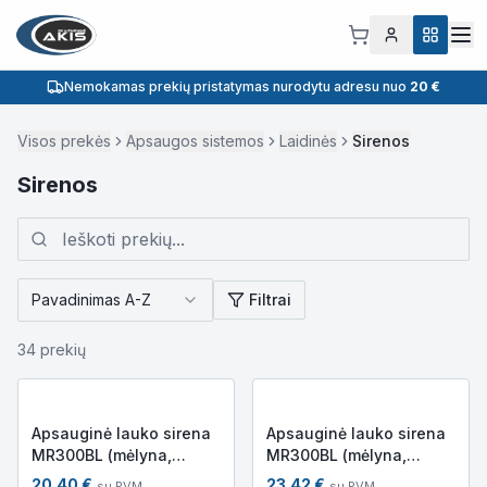
Nemokamas prekių pristatymas nurodytu adresu nuo
20 €
Visos prekės
Apsaugos sistemos
Laidinės
Sirenos
Sirenos
Pavadinimas A-Z
Filtrai
34
prekių
Apsauginė lauko sirena
Apsauginė lauko sirena
MR300BL (mėlyna,
MR300BL (mėlyna,
baltas korpusas, be
juodas korpusas, be
20.40
€
23.42
€
su PVM
su PVM