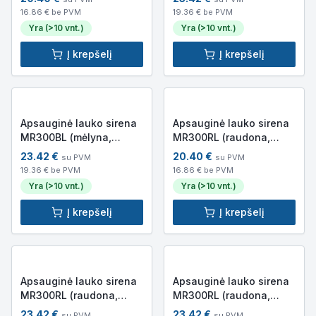
akumuliatoriaus)
akumuliatoriaus)
16.86
€ be PVM
19.36
€ be PVM
Yra (>10 vnt.)
Yra (>10 vnt.)
Į krepšelį
Į krepšelį
Apsauginė lauko sirena
Apsauginė lauko sirena
MR300BL (mėlyna,
MR300RL (raudona,
pilkas korpusas, be
baltas korpusas, be
23.42
€
20.40
€
su PVM
su PVM
akumuliatoriaus)
akumuliatoriaus)
19.36
€ be PVM
16.86
€ be PVM
Yra (>10 vnt.)
Yra (>10 vnt.)
Į krepšelį
Į krepšelį
Apsauginė lauko sirena
Apsauginė lauko sirena
MR300RL (raudona,
MR300RL (raudona,
juodas korpusas, be
pilkas korpusas, be
23.42
€
23.42
€
su PVM
su PVM