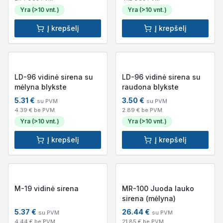
Yra (>10 vnt.)
Yra (>10 vnt.)
Į krepšelį
Į krepšelį
LD-96 vidinė sirena su
LD-96 vidinė sirena su
mėlyna blykste
raudona blykste
5.31
€
3.50
€
su PVM
su PVM
4.39
€ be PVM
2.89
€ be PVM
Yra (>10 vnt.)
Yra (>10 vnt.)
Į krepšelį
Į krepšelį
M-19 vidinė sirena
MR-100 Juoda lauko
sirena (mėlyna)
5.37
€
26.44
€
su PVM
su PVM
4.44
€ be PVM
21.85
€ be PVM