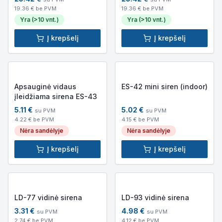
akumuliatoriaus)
akumuliatoriaus)
19.36
€ be PVM
19.36
€ be PVM
Yra (>10 vnt.)
Yra (>10 vnt.)
Į krepšelį
Į krepšelį
Apsauginė vidaus
ES-42 mini siren (indoor)
įleidžiama sirena ES-43
5.11
€
5.02
€
su PVM
su PVM
4.22
€ be PVM
4.15
€ be PVM
Nėra sandėlyje
Nėra sandėlyje
Į krepšelį
Į krepšelį
LD-77 vidinė sirena
LD-93 vidinė sirena
3.31
€
4.98
€
su PVM
su PVM
2.74
€ be PVM
4.12
€ be PVM