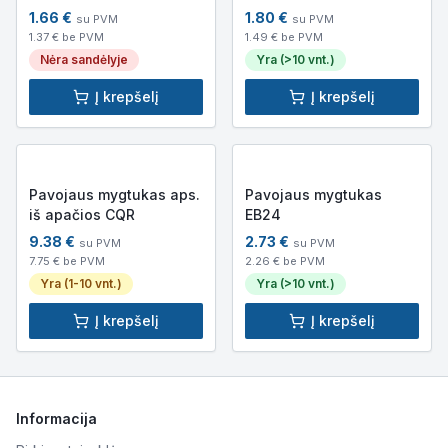
atmintimi
1.66
€
1.80
€
su PVM
su PVM
1.37
€ be PVM
1.49
€ be PVM
Nėra sandėlyje
Yra (>10 vnt.)
Į krepšelį
Į krepšelį
Pavojaus mygtukas aps.
Pavojaus mygtukas
iš apačios CQR
EB24
9.38
€
2.73
€
su PVM
su PVM
7.75
€ be PVM
2.26
€ be PVM
Yra (1-10 vnt.)
Yra (>10 vnt.)
Į krepšelį
Į krepšelį
Informacija