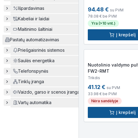
Išpardavimas
94.48
€
su PVM
78.08
€ be PVM
Kabeliai ir laidai
Yra (>10 vnt.)
Maitinimo šaltiniai
Į krepšelį
Pastatų automatizavimas
Priešgaisrinės sistemos
Saulės energetika
Nuotolinio valdymo pu
Telefonspynės
FW2-RMT
Trikdis
Tinklų įranga
41.12
€
su PVM
Vaizdo, garso ir scenos įranga
33.98
€ be PVM
Nėra sandėlyje
Vartų automatika
Į krepšelį