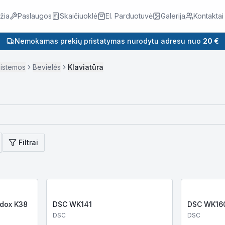
žia
Paslaugos
Skaičiuoklė
El. Parduotuvė
Galerija
Kontaktai
Nemokamas prekių pristatymas nurodytu adresu nuo
20 €
istemos
Bevielės
Klaviatūra
Filtrai
adox K38
DSC WK141
DSC WK16
DSC
DSC