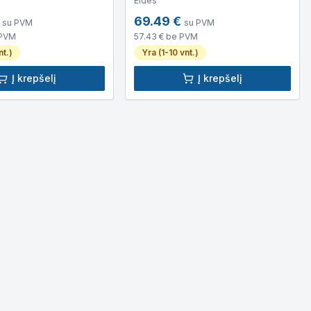
Eldes
69.49
€
su PVM
su PVM
 PVM
57.43
€ be PVM
nt.)
Yra (1-10 vnt.)
Į krepšelį
Į krepšelį