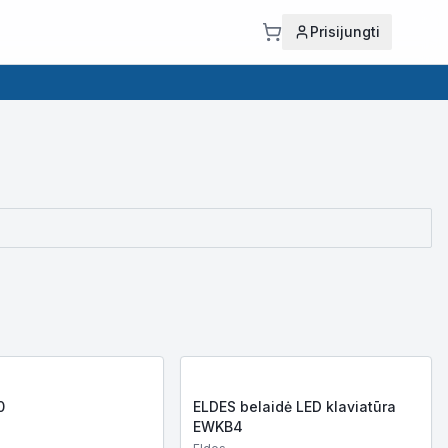
Prisijungti
0
ELDES belaidė LED klaviatūra
EWKB4