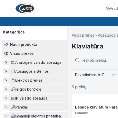
Prad
Kategorijos
Visos prekės
Apsaugos s
Nauji produktai
Klaviatūra
Visos prekės
Analoginė vaizdo apsauga
Apsaugos sistemos
Pavadinimas A-Z
Elektros prekės
6
prekių
Įeigos kontrolė
IP vaizdo apsauga
Įrankiai
Belaidė klaviatūra Par
Paradox
Išmanieji elektros prietaisai