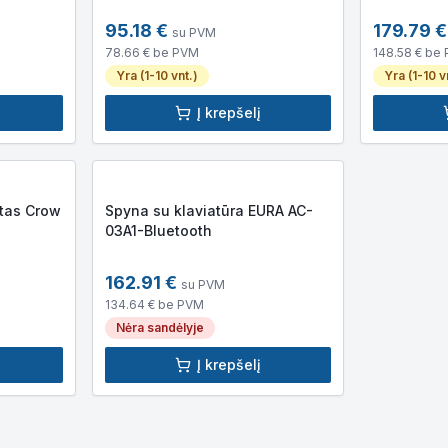
95.18
€
179.79
€
su PVM
78.66
€ be PVM
148.58
€ be
Yra (1-10 vnt.)
Yra (1-10 v
Į krepšelį
ltas Crow
Spyna su klaviatūra EURA AC-
03A1-Bluetooth
162.91
€
su PVM
134.64
€ be PVM
Nėra sandėlyje
Į krepšelį