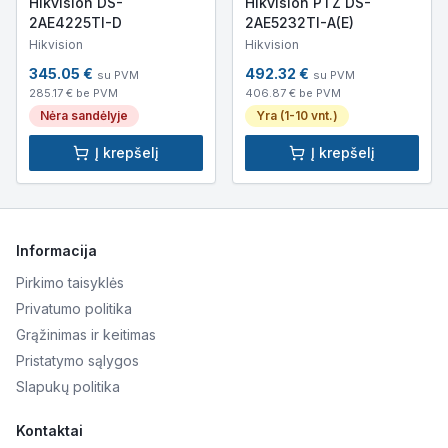
Hikvision DS-
Hikvision PTZ DS-
2AE4225TI-D
2AE5232TI-A(E)
Hikvision
Hikvision
345.05
€
492.32
€
su PVM
su PVM
285.17
€ be PVM
406.87
€ be PVM
Nėra sandėlyje
Yra (1-10 vnt.)
Į krepšelį
Į krepšelį
Informacija
Pirkimo taisyklės
Privatumo politika
Grąžinimas ir keitimas
Pristatymo sąlygos
Slapukų politika
Kontaktai