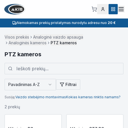
Nemokamas prekių pristatymas nurodytu adresu nuo
20 €
Visos prekės
Analoginė vaizdo apsauga
Analoginės kameros
PTZ kameros
PTZ kameros
Pavadinimas A-Z
Filtrai
Susiję:
Vaizdo stebėjimo montavimas
Kokias kameras rinktis namams?
2
prekių