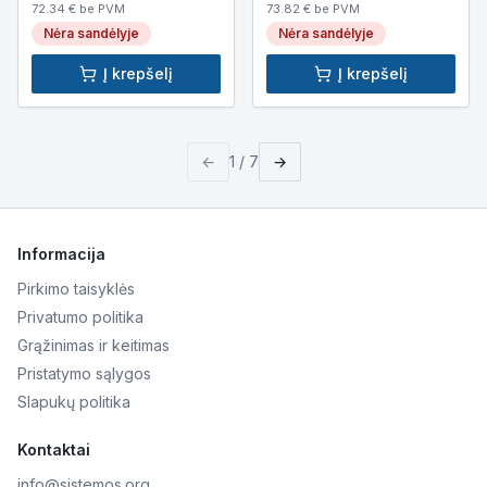
72.34
€ be PVM
73.82
€ be PVM
Nėra sandėlyje
Nėra sandėlyje
Į krepšelį
Į krepšelį
←
1
/
7
→
Informacija
Pirkimo taisyklės
Privatumo politika
Grąžinimas ir keitimas
Pristatymo sąlygos
Slapukų politika
Kontaktai
info@sistemos.org