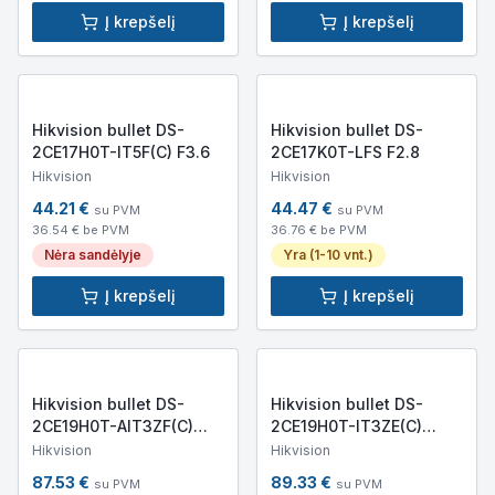
Į krepšelį
Į krepšelį
Hikvision bullet DS-
Hikvision bullet DS-
2CE17H0T-IT5F(C) F3.6
2CE17K0T-LFS F2.8
Hikvision
Hikvision
44.21
€
44.47
€
su PVM
su PVM
36.54
€ be PVM
36.76
€ be PVM
Nėra sandėlyje
Yra (1-10 vnt.)
Į krepšelį
Į krepšelį
Hikvision bullet DS-
Hikvision bullet DS-
2CE19H0T-AIT3ZF(C)
2CE19H0T-IT3ZE(C)
F2.7-13.5
F2.7-13.5
Hikvision
Hikvision
87.53
€
89.33
€
su PVM
su PVM