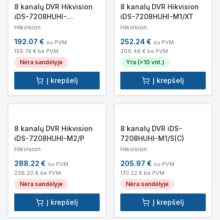
8 kanalų DVR Hikvision
8 kanalų DVR Hikvision
iDS-7208HUHI-
iDS-7208HUHI-M1/XT
M1/X/4A+8/4ALM
Hikvision
Hikvision
192.07
€
252.24
€
su PVM
su PVM
158.74
€ be PVM
208.46
€ be PVM
Nėra sandėlyje
Yra (>10 vnt.)
Į krepšelį
Į krepšelį
8 kanalų DVR Hikvision
8 kanalų DVR iDS-
iDS-7208HUHI-M2/P
7208HUHI-M1/S(C)
Hikvision
Hikvision
288.22
€
205.97
€
su PVM
su PVM
238.20
€ be PVM
170.22
€ be PVM
Nėra sandėlyje
Nėra sandėlyje
Į krepšelį
Į krepšelį