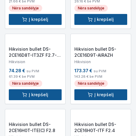
21.66
€ be PVM
26.16
€ be PVM
Nėra sandėlyje
Nėra sandėlyje
Į krepšelį
Į krepšelį
Hikvision bullet DS-
Hikvision bullet DS-
2CE16D8T-IT3ZF F2.7-
2CE16D9T-AIRAZH
13.5
Hikvision
Hikvision
74.28
€
173.37
€
su PVM
su PVM
61.39
€ be PVM
143.28
€ be PVM
Nėra sandėlyje
Nėra sandėlyje
Į krepšelį
Į krepšelį
Hikvision bullet DS-
Hikvision bullet DS-
2CE16H0T-ITE(C) F2.8
2CE16H0T-ITF F2.4