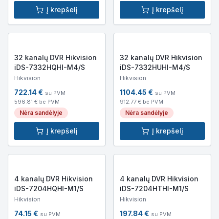
Į krepšelį
Į krepšelį
32 kanalų DVR Hikvision
32 kanalų DVR Hikvision
iDS-7332HQHI-M4/S
iDS-7332HUHI-M4/S
Hikvision
Hikvision
722.14
€
1104.45
€
su PVM
su PVM
596.81
€ be PVM
912.77
€ be PVM
Nėra sandėlyje
Nėra sandėlyje
Į krepšelį
Į krepšelį
4 kanalų DVR Hikvision
4 kanalų DVR Hikvision
iDS-7204HQHI-M1/S
iDS-7204HTHI-M1/S
Hikvision
Hikvision
74.15
€
197.84
€
su PVM
su PVM