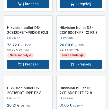
Į krepšelį
Į krepšelį
Hikvision bullet DS-
Hikvision bullet DS-
2CE12DF3T-PIRXOS F2.8
2CE16D0T-IRF (C) F2.8
Hikvision
Hikvision
73.72
€
26.80
€
su PVM
su PVM
60.92
€ be PVM
22.15
€ be PVM
Nėra sandėlyje
Nėra sandėlyje
Į krepšelį
Į krepšelį
Hikvision bullet DS-
Hikvision bullet DS-
2CE16D0T-IRPF F2.8
2CE16D0T-ITF F2.8
Hikvision
Hikvision
26.21
€
31.65
€
su PVM
su PVM