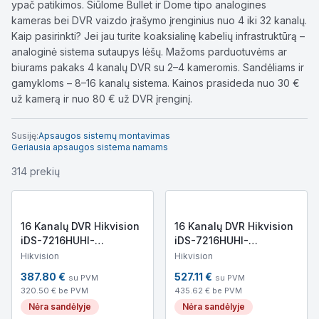
ypač patikimos. Siūlome Bullet ir Dome tipo analogines
kameras bei DVR vaizdo įrašymo įrenginius nuo 4 iki 32 kanalų.
Kaip pasirinkti? Jei jau turite koaksialinę kabelių infrastruktūrą –
analoginė sistema sutaupys lėšų. Mažoms parduotuvėms ar
biurams pakaks 4 kanalų DVR su 2–4 kameromis. Sandėliams ir
gamykloms – 8–16 kanalų sistema. Kainos prasideda nuo 30 €
už kamerą ir nuo 80 € už DVR įrenginį.
Susiję:
Apsaugos sistemų montavimas
Geriausia apsaugos sistema namams
314
prekių
16 Kanalų DVR Hikvision
16 Kanalų DVR Hikvision
iDS-7216HUHI-
iDS-7216HUHI-
M2/S(E)/4A+ALM16/4
M2/X/4A+16/4ALM
Hikvision
Hikvision
387.80
€
527.11
€
su PVM
su PVM
320.50
€ be PVM
435.62
€ be PVM
Nėra sandėlyje
Nėra sandėlyje