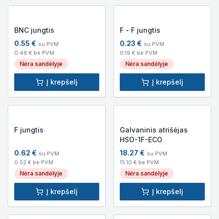
BNC jungtis
F - F jungtis
0.55
€
0.23
€
su PVM
su PVM
0.46
€ be PVM
0.19
€ be PVM
Nėra sandėlyje
Nėra sandėlyje
Į krepšelį
Į krepšelį
F jungtis
Galvaninis atrišėjas
HSO-1F-ECO
0.62
€
18.27
€
su PVM
su PVM
0.52
€ be PVM
15.10
€ be PVM
Nėra sandėlyje
Nėra sandėlyje
Į krepšelį
Į krepšelį