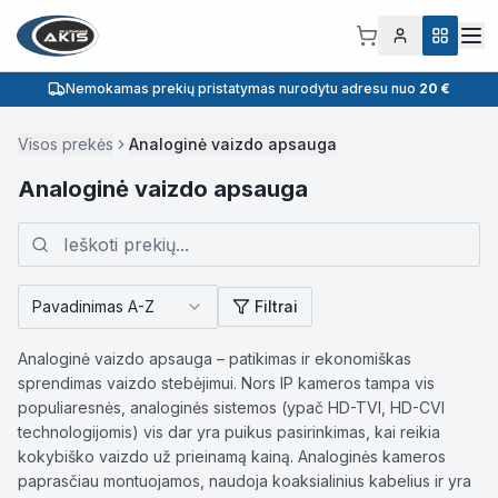
Nemokamas prekių pristatymas nurodytu adresu nuo
20 €
Visos prekės
Analoginė vaizdo apsauga
Analoginė vaizdo apsauga
Pavadinimas A-Z
Filtrai
Analoginė vaizdo apsauga – patikimas ir ekonomiškas
sprendimas vaizdo stebėjimui. Nors IP kameros tampa vis
populiaresnės, analoginės sistemos (ypač HD-TVI, HD-CVI
technologijomis) vis dar yra puikus pasirinkimas, kai reikia
kokybiško vaizdo už prieinamą kainą. Analoginės kameros
paprasčiau montuojamos, naudoja koaksialinius kabelius ir yra