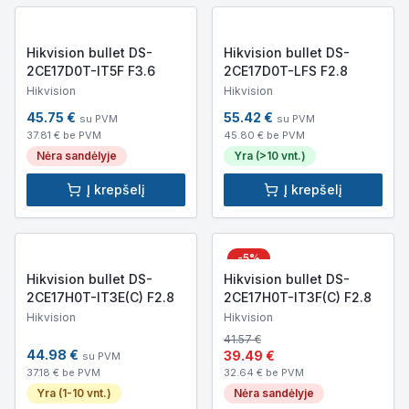
Hikvision bullet DS-
Hikvision bullet DS-
2CE17D0T-IT5F F3.6
2CE17D0T-LFS F2.8
Hikvision
Hikvision
45.75
€
55.42
€
su PVM
su PVM
37.81
€ be PVM
45.80
€ be PVM
Nėra sandėlyje
Yra (>10 vnt.)
Į krepšelį
Į krepšelį
-
5
%
Hikvision bullet DS-
Hikvision bullet DS-
2CE17H0T-IT3E(C) F2.8
2CE17H0T-IT3F(C) F2.8
Hikvision
Hikvision
41.57
€
44.98
€
39.49
€
su PVM
37.18
€ be PVM
32.64
€ be PVM
Yra (1-10 vnt.)
Nėra sandėlyje