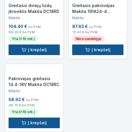
Greitasis dviejų lizdų
Greitasis pakrovėjas
įkroviklis Makita DC18RD
Makita 191A24-4
(pakrovėjas + 18V 3Ah
Makita
Makita
akumuliatorius)
104.40
€
87.63
€
su PVM
su PVM
86.28
€ be PVM
72.42
€ be PVM
Yra (>10 vnt.)
Nėra sandėlyje
Į krepšelį
Į krepšelį
Pakrovėjas greitasis
14.4-18V Makita DC18RC
Makita
58.92
€
su PVM
48.70
€ be PVM
Yra (>10 vnt.)
Į krepšelį