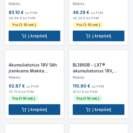
BL1021B
(197599-5)
Makita
Makita
83.10
€
46.29
€
su PVM
su PVM
68.68
€ be PVM
38.26
€ be PVM
Yra (1-10 vnt.)
Yra (1-10 vnt.)
Į krepšelį
Į krepšelį
Akumuliatorius 18V 5Ah
BL1860B - LXT®
įrankiams Makita
akumuliatorius 18V,
BL1850B
6.0Ah
Makita
Makita
92.87
€
110.80
€
su PVM
su PVM
76.75
€ be PVM
91.57
€ be PVM
Yra (>10 vnt.)
Yra (>10 vnt.)
Į krepšelį
Į krepšelį