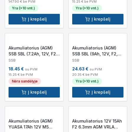
147.90
€ be PVM
15.25
€ be PVM
Yra (>10 vnt.)
Yra (>10 vnt.)
Į krepšelį
Į krepšelį
Akumuliatorius (AGM)
Akumuliatorius (AGM)
SSB SBL (7.2Ah, 12V, F2,
SSB SBL (9Ah, 12V, F2,
VRLA)
VRLA)
SSB
SSB
18.45
€
24.63
€
su PVM
su PVM
15.25
€ be PVM
20.35
€ be PVM
Nėra sandėlyje
Yra (>10 vnt.)
Į krepšelį
Į krepšelį
Akumuliatorius (AGM)
Akumuliatorius 12V 15Ah
YUASA 17Ah 12V M5
F2 6.3mm AGM VRLA