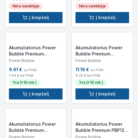
Nėra sandėlyje
Nėra sandėlyje
Į krepšelį
Į krepšelį
Akumuliatorius Power
Akumuliatorius Power
Bubble Premium
Bubble Premium
PBP1204 (4Ah, 12V)
PBP1207 (7Ah, 12V)
Power Bubble
Power Bubble
9.61
€
11.19
€
su PVM
su PVM
7.94
€ be PVM
9.25
€ be PVM
Yra (>10 vnt.)
Yra (>10 vnt.)
Į krepšelį
Į krepšelį
Akumuliatorius Power
Akumuliatorius Power
Bubble Premium
Bubble Premium PBP1218
PBP1209 (9Ah, 12V)
(18Ah, 12V)
Power Bubble
Power Bubble