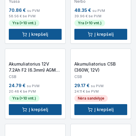
VRLA
NERBO NBC15-12L
Yuasa
Nerbo
70.86
€
48.35
€
su PVM
su PVM
58.56
€ be PVM
39.96
€ be PVM
Yra (>10 vnt.)
Yra (>10 vnt.)
Į krepšelį
Į krepšelį
Akumuliatorius 12V
Akumuliatorius CSB
7.2Ah F2 (6.3mm) AGM
(360W, 12V)
VRLA CSB (GP1272 F2)
CSB
CSB
24.79
€
29.17
€
su PVM
su PVM
20.48
€ be PVM
24.11
€ be PVM
Yra (>10 vnt.)
Nėra sandėlyje
Į krepšelį
Į krepšelį