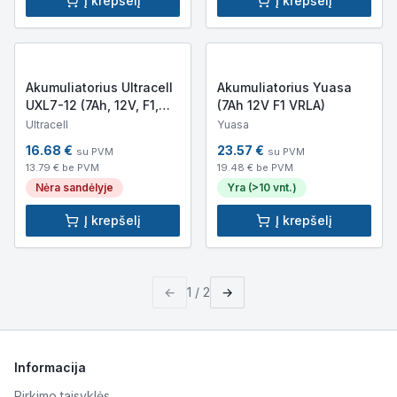
Į krepšelį
Į krepšelį
Akumuliatorius Ultracell
Akumuliatorius Yuasa
UXL7-12 (7Ah, 12V, F1,
(7Ah 12V F1 VRLA)
VRLA, AGM)
Ultracell
Yuasa
16.68
€
23.57
€
su PVM
su PVM
13.79
€ be PVM
19.48
€ be PVM
Nėra sandėlyje
Yra (>10 vnt.)
Į krepšelį
Į krepšelį
←
1
/
2
→
Informacija
Pirkimo taisyklės