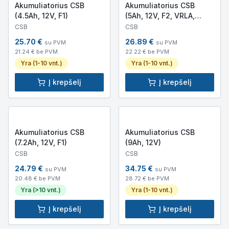
Akumuliatorius CSB
Akumuliatorius CSB
(4.5Ah, 12V, F1)
(5Ah, 12V, F2, VRLA,
AGM)
CSB
CSB
25.70
€
26.89
€
su PVM
su PVM
21.24
€ be PVM
22.22
€ be PVM
Yra (1-10 vnt.)
Yra (1-10 vnt.)
Į krepšelį
Į krepšelį
Akumuliatorius CSB
Akumuliatorius CSB
(7.2Ah, 12V, F1)
(9Ah, 12V)
CSB
CSB
24.79
€
34.75
€
su PVM
su PVM
20.48
€ be PVM
28.72
€ be PVM
Yra (>10 vnt.)
Yra (1-10 vnt.)
Į krepšelį
Į krepšelį