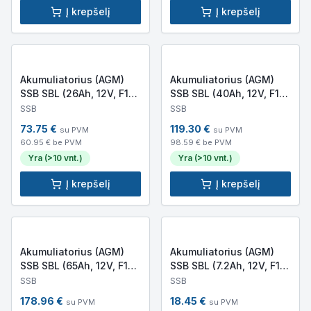
Į krepšelį
Į krepšelį
Akumuliatorius (AGM)
Akumuliatorius (AGM)
SSB SBL (26Ah, 12V, F13
SSB SBL (40Ah, 12V, F13
M5, VRLA)
M6, VRLA)
SSB
SSB
73.75
€
119.30
€
su PVM
su PVM
60.95
€ be PVM
98.59
€ be PVM
Yra (>10 vnt.)
Yra (>10 vnt.)
Į krepšelį
Į krepšelį
Akumuliatorius (AGM)
Akumuliatorius (AGM)
SSB SBL (65Ah, 12V, F13
SSB SBL (7.2Ah, 12V, F1,
M6, VRLA)
VRLA)
SSB
SSB
178.96
€
18.45
€
su PVM
su PVM