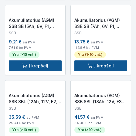
Akumuliatorius (AGM)
Akumuliatorius (AGM)
SSB SB (5Ah, 6V, F1,
SSB SB (7Ah, 6V, F1,
VRLA)
VRLA)
SSB
SSB
9.21
€
13.75
€
su PVM
su PVM
7.61
€ be PVM
11.36
€ be PVM
Yra (>10 vnt.)
Yra (1-10 vnt.)
Į krepšelį
Į krepšelį
Akumuliatorius (AGM)
Akumuliatorius (AGM)
SSB SBL (12Ah, 12V, F2,
SSB SBL (18Ah, 12V, F3
VRLA)
M5, VRLA)
SSB
SSB
35.59
€
41.57
€
su PVM
su PVM
29.41
€ be PVM
34.36
€ be PVM
Yra (>10 vnt.)
Yra (>10 vnt.)