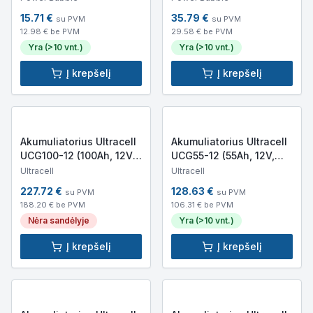
15.71
€
35.79
€
su PVM
su PVM
12.98
€ be PVM
29.58
€ be PVM
Yra (>10 vnt.)
Yra (>10 vnt.)
Į krepšelį
Į krepšelį
Akumuliatorius Ultracell
Akumuliatorius Ultracell
UCG100-12 (100Ah, 12V,
UCG55-12 (55Ah, 12V,
gelinis, gilaus iškrovimo)
gelinis, gilus iškrovimas)
Ultracell
Ultracell
227.72
€
128.63
€
su PVM
su PVM
188.20
€ be PVM
106.31
€ be PVM
Nėra sandėlyje
Yra (>10 vnt.)
Į krepšelį
Į krepšelį