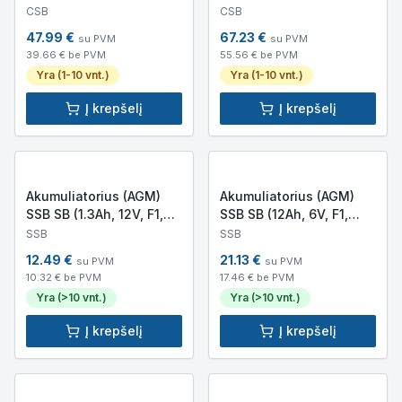
(GP12120)
(GP12170)
CSB
CSB
47.99
€
67.23
€
su PVM
su PVM
39.66
€ be PVM
55.56
€ be PVM
Yra (1-10 vnt.)
Yra (1-10 vnt.)
Į krepšelį
Į krepšelį
Akumuliatorius (AGM)
Akumuliatorius (AGM)
SSB SB (1.3Ah, 12V, F1,
SSB SB (12Ah, 6V, F1,
VRLA)
VRLA)
SSB
SSB
12.49
€
21.13
€
su PVM
su PVM
10.32
€ be PVM
17.46
€ be PVM
Yra (>10 vnt.)
Yra (>10 vnt.)
Į krepšelį
Į krepšelį