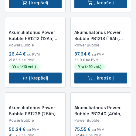
Į krepšelį
Į krepšelį
Akumuliatorius Power
Akumuliatorius Power
Bubble PB1212 (12Ah,
Bubble PB1218 (18Ah,
12V)
12V)
Power Bubble
Power Bubble
26.44
€
37.64
€
su PVM
su PVM
21.85
€ be PVM
31.10
€ be PVM
Yra (>10 vnt.)
Yra (>10 vnt.)
Į krepšelį
Į krepšelį
Akumuliatorius Power
Akumuliatorius Power
Bubble PB1226 (26Ah,
Bubble PB1240 (40Ah,
12V)
12V)
Power Bubble
Power Bubble
50.24
€
75.55
€
su PVM
su PVM
41.52
€ be PVM
62.44
€ be PVM