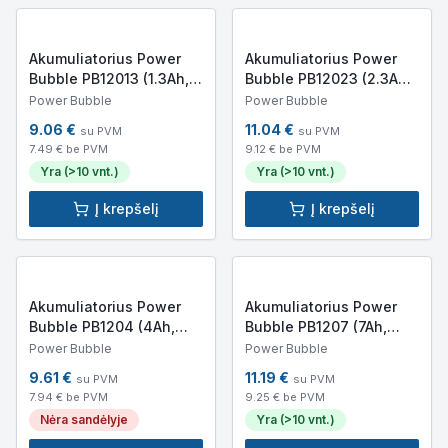
Akumuliatorius Power
Akumuliatorius Power
Bubble PB12013 (1.3Ah,
Bubble PB12023 (2.3Ah,
12V)
12V)
Power Bubble
Power Bubble
9.06
€
11.04
€
su PVM
su PVM
7.49
€ be PVM
9.12
€ be PVM
Yra (>10 vnt.)
Yra (>10 vnt.)
Į krepšelį
Į krepšelį
Akumuliatorius Power
Akumuliatorius Power
Bubble PB1204 (4Ah,
Bubble PB1207 (7Ah,
12V)
12V)
Power Bubble
Power Bubble
9.61
€
11.19
€
su PVM
su PVM
7.94
€ be PVM
9.25
€ be PVM
Nėra sandėlyje
Yra (>10 vnt.)