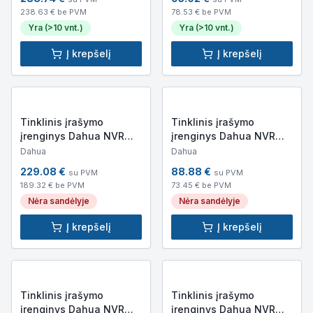
238.63
€ be PVM
78.53
€ be PVM
Yra (>10 vnt.)
Yra (>10 vnt.)
Į krepšelį
Į krepšelį
Tinklinis įrašymo
Tinklinis įrašymo
įrenginys Dahua NVR
įrenginys Dahua NVR
NVR4108-8P-EI
NVR4108-EI
Dahua
Dahua
229.08
€
88.88
€
su PVM
su PVM
189.32
€ be PVM
73.45
€ be PVM
Nėra sandėlyje
Nėra sandėlyje
Į krepšelį
Į krepšelį
Tinklinis įrašymo
Tinklinis įrašymo
įrenginys Dahua NVR
įrenginys Dahua NVR