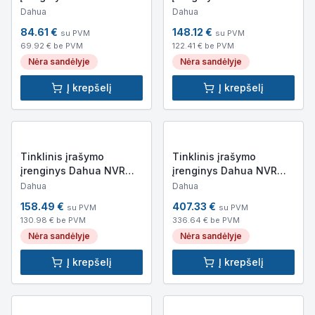
NVR4108HS-4KS3
NVR4108HS-8P-4KS3
Dahua
Dahua
84.61
€
148.12
€
su PVM
su PVM
69.92
€ be PVM
122.41
€ be PVM
Nėra sandėlyje
Nėra sandėlyje
Į krepšelį
Į krepšelį
Tinklinis įrašymo
Tinklinis įrašymo
įrenginys Dahua NVR
įrenginys Dahua NVR
NVR4108HS-8P-EI
NVR5232-EI
Dahua
Dahua
158.49
€
407.33
€
su PVM
su PVM
130.98
€ be PVM
336.64
€ be PVM
Nėra sandėlyje
Nėra sandėlyje
Į krepšelį
Į krepšelį