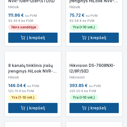
NVR-108H-D/8P(STD)(D
įrenginys HiLook NVR-
108MH-C(E)
Hilook
Hilook
111.86
€
75.72
€
su PVM
su PVM
92.45
€ be PVM
62.58
€ be PVM
Nėra sandėlyje
Yra (>10 vnt.)
Į krepšelį
Į krepšelį
8 kanalų tinklinis įrašų
Hikvision DS-7608NXI-
įrenginys HiLook NVR-
I2/8P/S(E)
108MH-C/8P(D) (PoE)
Hilook
Hikvision
146.04
€
393.85
€
su PVM
su PVM
120.70
€ be PVM
325.50
€ be PVM
Yra (1-10 vnt.)
Yra (>10 vnt.)
Į krepšelį
Į krepšelį