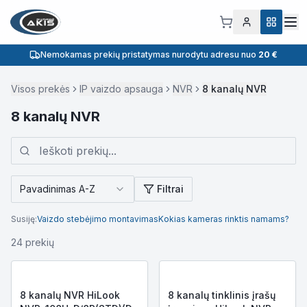
Nemokamas prekių pristatymas nurodytu adresu nuo
20 €
Visos prekės
IP vaizdo apsauga
NVR
8 kanalų NVR
8 kanalų NVR
Pavadinimas A-Z
Filtrai
Susiję:
Vaizdo stebėjimo montavimas
Kokias kameras rinktis namams?
24
prekių
8 kanalų NVR HiLook
8 kanalų tinklinis įrašų