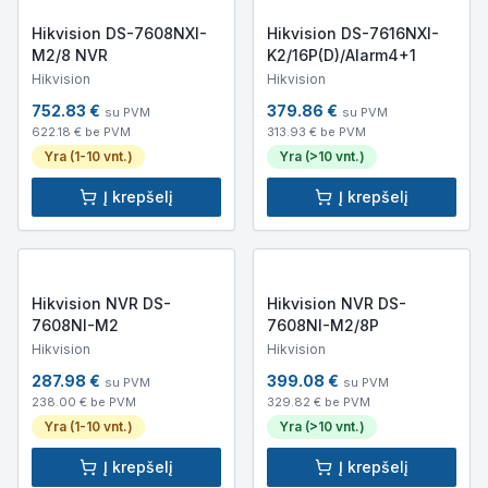
Hikvision DS-7608NXI-
Hikvision DS-7616NXI-
M2/8 NVR
K2/16P(D)/Alarm4+1
Hikvision
Hikvision
752.83
€
379.86
€
su PVM
su PVM
622.18
€ be PVM
313.93
€ be PVM
Yra (1-10 vnt.)
Yra (>10 vnt.)
Į krepšelį
Į krepšelį
Hikvision NVR DS-
Hikvision NVR DS-
7608NI-M2
7608NI-M2/8P
Hikvision
Hikvision
287.98
€
399.08
€
su PVM
su PVM
238.00
€ be PVM
329.82
€ be PVM
Yra (1-10 vnt.)
Yra (>10 vnt.)
Į krepšelį
Į krepšelį