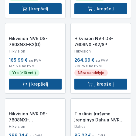
Į krepšelį
Į krepšelį
Hikvision NVR DS-
Hikvision NVR DS-
7608NXI-K2(D)
7608NXI-K2/8P
Hikvision
Hikvision
165.99
€
264.69
€
su PVM
su PVM
137.18
€ be PVM
218.75
€ be PVM
Yra (>10 vnt.)
Nėra sandėlyje
Į krepšelį
Į krepšelį
Hikvision NVR DS-
Tinklinis įrašymo
7608NXI-
įrenginys Dahua NVR
K2/8P(D)/Alarm4+1
NVR2104HS-P-4KS3
Hikvision
Dahua
288.74
€
95.02
€
su PVM
su PVM