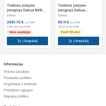
Tinklinis įrašymo
Tinklinis įrašymo
įrenginys Dahua NVR
įrenginys Dahua
NVR608RH-64-XI
NVR4108HS-EI (8
Dahua
Dahua
kanalų, 8MP)
2681.70
€
95.11
€
su PVM
su PVM
2216.28
€ be PVM
78.60
€ be PVM
Nėra sandėlyje
Yra (1-10 vnt.)
Į krepšelį
Į krepšelį
Informacija
Pirkimo taisyklės
Privatumo politika
Grąžinimas ir keitimas
Pristatymo sąlygos
Slapukų politika