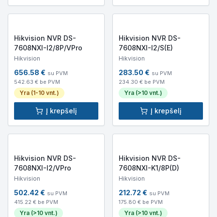
Hikvision NVR DS-
Hikvision NVR DS-
7608NXI-I2/8P/VPro
7608NXI-I2/S(E)
Hikvision
Hikvision
656.58
€
283.50
€
su PVM
su PVM
542.63
€ be PVM
234.30
€ be PVM
Yra (1-10 vnt.)
Yra (>10 vnt.)
Į krepšelį
Į krepšelį
Hikvision NVR DS-
Hikvision NVR DS-
7608NXI-I2/VPro
7608NXI-K1/8P(D)
Hikvision
Hikvision
502.42
€
212.72
€
su PVM
su PVM
415.22
€ be PVM
175.80
€ be PVM
Yra (>10 vnt.)
Yra (>10 vnt.)