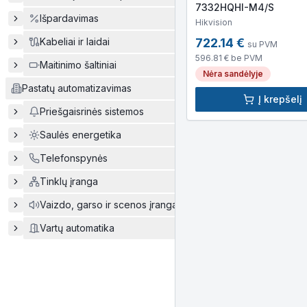
7332HQHI-M4/S
Išpardavimas
Hikvision
Kabeliai ir laidai
722.14
€
su PVM
596.81
€ be PVM
Maitinimo šaltiniai
Nėra sandėlyje
Pastatų automatizavimas
Į krepšelį
Priešgaisrinės sistemos
Saulės energetika
Telefonspynės
Tinklų įranga
Vaizdo, garso ir scenos įranga
Vartų automatika