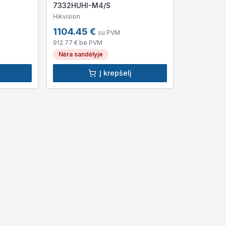
7332HUHI-M4/S
Hikvision
1104.45
€
su PVM
912.77
€ be PVM
Nėra sandėlyje
Į krepšelį