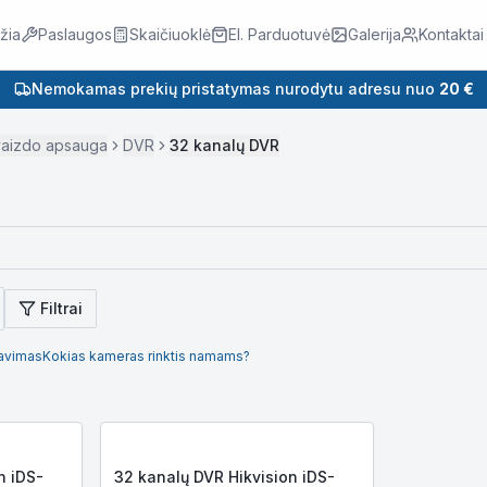
žia
Paslaugos
Skaičiuoklė
El. Parduotuvė
Galerija
Kontaktai
Nemokamas prekių pristatymas nurodytu adresu nuo
20 €
vaizdo apsauga
DVR
32 kanalų DVR
Filtrai
avimas
Kokias kameras rinktis namams?
n iDS-
32 kanalų DVR Hikvision iDS-