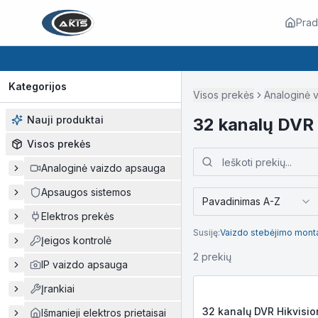
Prad
Kategorijos
Visos prekės
Analoginė 
Nauji produktai
32 kanalų DVR
Visos prekės
Analoginė vaizdo apsauga
Apsaugos sistemos
Pavadinimas A-Z
Elektros prekės
Susiję:
Vaizdo stebėjimo mont
Įeigos kontrolė
2
prekių
IP vaizdo apsauga
Įrankiai
32 kanalų DVR Hikvisio
Išmanieji elektros prietaisai